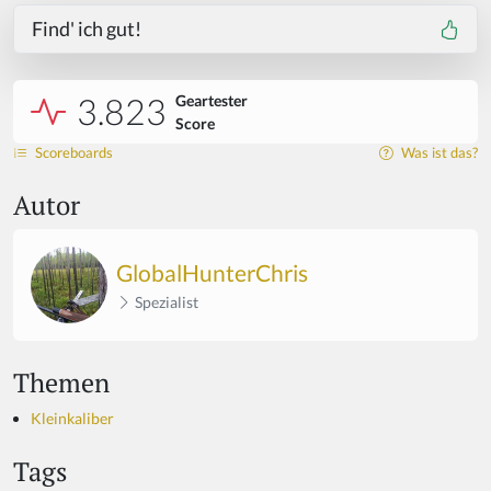
Find' ich gut!
3.823
Geartester
Score
Scoreboards
Was ist das?
Autor
GlobalHunterChris
Spezialist
Themen
Kleinkaliber
Tags