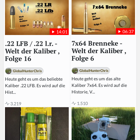
m
a
n,
ig
n
06:37
14:01
o
r
7x64 Brenneke -
.22 LFB / .22 l.r. -
e
Welt der Kaliber ,
Welt der Kaliber ,
t
Folge 6
Folge 16
hi
s
GlobalHunterChris
GlobalHunterChris
fi
Heute geht es um das alte
Heute geht es um das beliebte
el
Kaliber 7x64. Es wird auf die
Kaliber .22 LFB. Es wird auf die
d
Historie, V...
Hist...
1.510
3.219