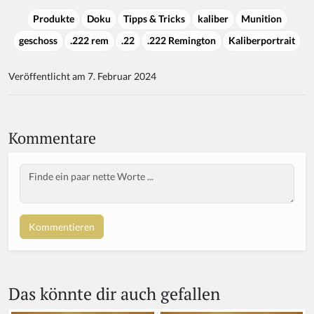
Produkte
Doku
Tipps & Tricks
kaliber
Munition
geschoss
.222 rem
.22
.222 Remington
Kaliberportrait
Veröffentlicht am 7. Februar 2024
Kommentare
Body
If
y
o
u
a
r
e
a
Das könnte dir auch gefallen
h
u