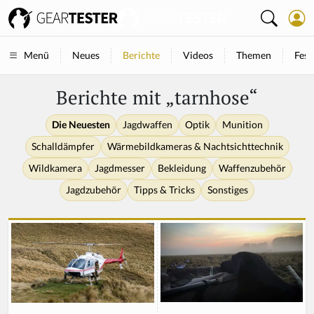
Neues
Berichte
Videos
Themen
Fest
Menü
Berichte mit „tarnhose“
Die Neuesten
Jagdwaffen
Optik
Munition
Schalldämpfer
Wärmebildkameras & Nachtsichttechnik
Wildkamera
Jagdmesser
Bekleidung
Waffenzubehör
Jagdzubehör
Tipps & Tricks
Sonstiges