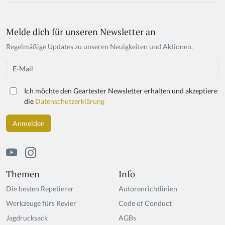
Melde dich für unseren Newsletter an
If
y
Regelmäßige Updates zu unseren Neuigkeiten und Aktionen.
o
u
Email
a
r
Ich möchte den Geartester Newsletter erhalten und akzeptiere
e
die
Datenschutzerklärung
a
h
u
m
a
n,
ig
Themen
Info
n
Die besten Repetierer
Autorenrichtlinien
o
r
Werkzeuge fürs Revier
Code of Conduct
e
Jagdrucksack
AGBs
t