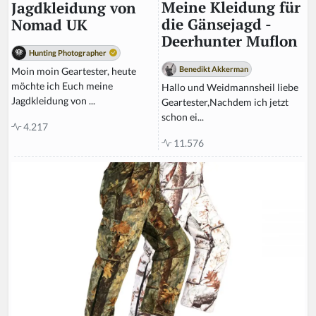
Meine Kleidung für
Jagdkleidung von
die Gänsejagd -
Nomad UK
Deerhunter Muflon
Hunting Photographer
Benedikt Akkerman
Moin moin Geartester, heute
möchte ich Euch meine
Hallo und Weidmannsheil liebe
Jagdkleidung von ...
Geartester,Nachdem ich jetzt
schon ei...
4.217
11.576