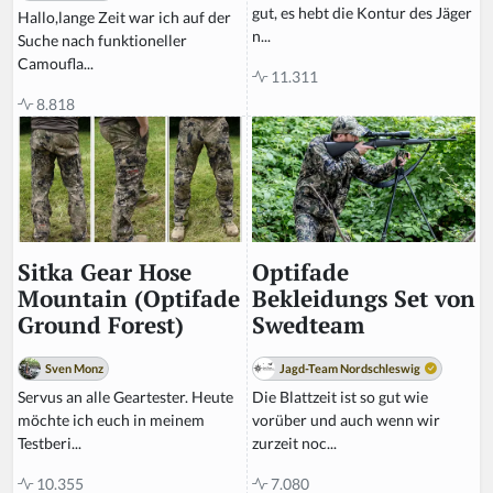
gut, es hebt die Kontur des Jäger
Hallo,lange Zeit war ich auf der
n...
Suche nach funktioneller
Camoufla...
11.311
8.818
Optifade
Sitka Gear Hose
Bekleidungs Set von
Mountain (Optifade
Swedteam
Ground Forest)
Jagd-Team Nordschleswig
Sven Monz
Die Blattzeit ist so gut wie
Servus an alle Geartester. Heute
vorüber und auch wenn wir
möchte ich euch in meinem
zurzeit noc...
Testberi...
7.080
10.355