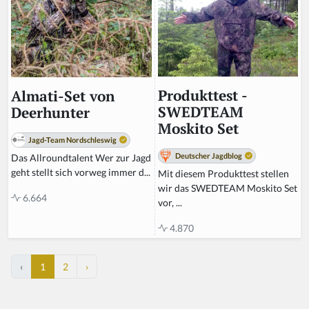
Produkttest -
Almati-Set von
SWEDTEAM
Deerhunter
Moskito Set
Jagd-Team Nordschleswig
Deutscher Jagdblog
Das Allroundtalent Wer zur Jagd
geht stellt sich vorweg immer d...
Mit diesem Produkttest stellen
wir das SWEDTEAM Moskito Set
6.664
vor, ...
4.870
‹
1
2
›