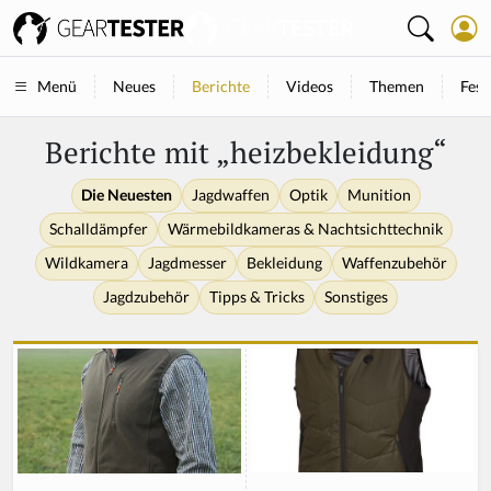
Neues
Berichte
Videos
Themen
Fest
Menü
Berichte mit „heizbekleidung“
Die Neuesten
Jagdwaffen
Optik
Munition
Schalldämpfer
Wärmebildkameras & Nachtsichttechnik
Wildkamera
Jagdmesser
Bekleidung
Waffenzubehör
Jagdzubehör
Tipps & Tricks
Sonstiges