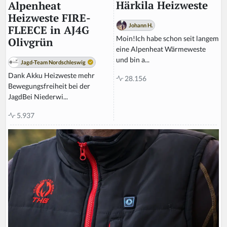
Härkila Heizweste
Alpenheat
Heizweste FIRE-
Johann H.
FLEECE in AJ4G
Moin!Ich habe schon seit langem
Olivgrün
eine Alpenheat Wärmeweste
und bin a...
Jagd-Team Nordschleswig
Dank Akku Heizweste mehr
28.156
Bewegungsfreiheit bei der
JagdBei Niederwi...
5.937