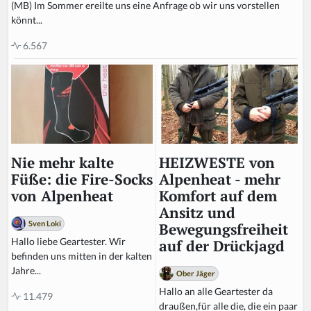
(MB) Im Sommer ereilte uns eine Anfrage ob wir uns vorstellen
könnt...
6.567
HEIZWESTE von
Nie mehr kalte
Alpenheat - mehr
Füße: die Fire-Socks
Komfort auf dem
von Alpenheat
Ansitz und
Sven Loki
Bewegungsfreiheit
Hallo liebe Geartester. Wir
auf der Drückjagd
befinden uns mitten in der kalten
Jahre...
Ober Jäger
Hallo an alle Geartester da
11.479
draußen,für alle die, die ein paar