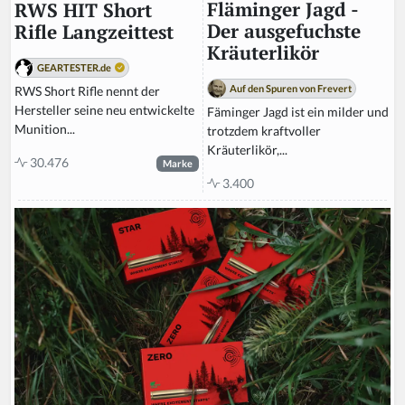
Fläminger Jagd -
RWS HIT Short
Der ausgefuchste
Rifle Langzeittest
Kräuterlikör
GEARTESTER.de
Auf den Spuren von Frevert
RWS Short Rifle nennt der
Hersteller seine neu entwickelte
Fäminger Jagd ist ein milder und
Munition...
trotzdem kraftvoller
Kräuterlikör,...
30.476
Marke
3.400