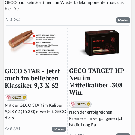
GECO baut sein Sortiment an Wiederladekomponenten aus: das
blei-fre...
4.964
Marke
GECO TARGET HP -
GECO STAR - Jetzt
Neu im
auch im beliebten
Mittelkaliber .308
Klassiker 9,3 X 62
Win.
GECO
GECO
Mit der GECO STAR im Kaliber
9,3 X 62 (16,2 G) erweitert GECO
Nach der erfolgreichen
die b...
Premiere im vergangenen jahr
ist die Long Ra...
8.691
Marke