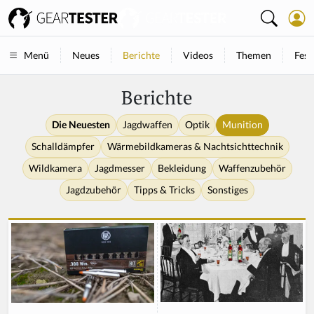
Neues
Berichte
Videos
Themen
Fest
Menü
Berichte
Die Neuesten
Jagdwaffen
Optik
Munition
Schalldämpfer
Wärmebildkameras & Nachtsichttechnik
Wildkamera
Jagdmesser
Bekleidung
Waffenzubehör
Jagdzubehör
Tipps & Tricks
Sonstiges