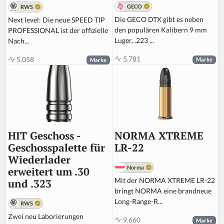
GECO
RWS
Die GECO DTX gibt es neben
Next level: Die neue SPEED TIP
den populären Kalibern 9 mm
PROFESSIONAL ist der offizielle
Luger, .223 ...
Nach...
5.781
5.058
Marke
Marke
NORMA XTREME
HIT Geschoss -
LR-22
Geschosspalette für
Wiederlader
Norma
erweitert um .30
Mit der NORMA XTREME LR-22
und .323
bringt NORMA eine brandneue
Long-Range-R...
RWS
Zwei neu Laborierungen
9.660
Marke