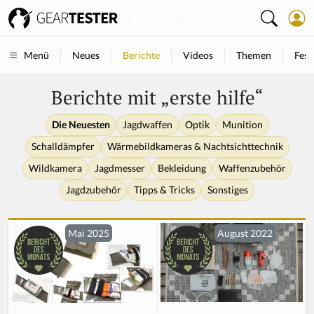
Neues
Berichte
Videos
Themen
Fest
Menü
Berichte mit „erste hilfe“
Die Neuesten
Jagdwaffen
Optik
Munition
Schalldämpfer
Wärmebildkameras & Nachtsichttechnik
Wildkamera
Jagdmesser
Bekleidung
Waffenzubehör
Jagdzubehör
Tipps & Tricks
Sonstiges
Mai 2025
August 2022