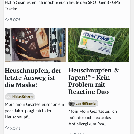
Hallo GearTester, ich möchte euch heute den SPOT Gen3 - GPS
Tracke...
5.075
Heuschnupfen &
Heuschnupfen, der
Jagen!? - Kein
letzte Ausweg ist
Problem mit
die Maske!
Reactine Duo
Niklas Scherer
Jan Hüffmeier
Moin moin Geartester,schon ein
paar Jahre plagt mich der
Moin Moin Geartester, ich
Heuschnupf...
möchte euch heute das
Antiallergikum Rea...
9.571