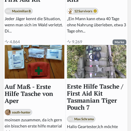
12 Survivors
Maximilian B.
„Ein Mann kann etwa 40 Tage
Jeder Jäger kennt die Situation,
ohne Nahrung überleben, etwa 3
wenn man sich im Wald verletzt.
Tage ohn...
Di...
9.269
4.864
Marke
Erste Hilfe Tasche /
Auf Maß - Erste
First Aid Kit
Hilfe Tasche von
Tasmanian Tiger
Aper
Pouch 7
south-hunter
Max Schrama
moinsen zusammen, da ich gern
ein bisschen erste hilfe material
Hallo Geartester,Ich möchte