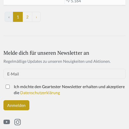
5.164
‹
1
2
›
Melde dich für unseren Newsletter an
If
y
Regelmäßige Updates zu unseren Neuigkeiten und Aktionen.
o
u
Email
a
r
Ich möchte den Geartester Newsletter erhalten und akzeptiere
e
die
Datenschutzerklärung
a
h
u
m
a
n,