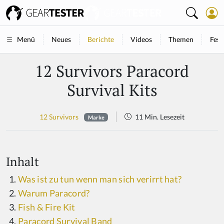
Neues
Berichte
Videos
Themen
Fest
Menü
12 Survivors Paracord
Survival Kits
12 Survivors
11 Min. Lesezeit
Marke
Inhalt
Was ist zu tun wenn man sich verirrt hat?
Warum Paracord?
Fish & Fire Kit
Paracord Survival Band