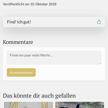
Veröffentlicht am 10. Oktober 2018
Find' ich gut!
Kommentare
Body
If
y
o
u
a
r
e
a
Das könnte dir auch gefallen
h
u
m