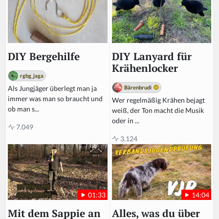
a
n,
ig
n
o
r
DIY Lanyard für
DIY Bergehilfe
e
Krähenlocker
t
rgbg_jaga
hi
Bärenbrudi
Als Jungjäger überlegt man ja
s
immer was man so braucht und
Wer regelmäßig Krähen bejagt
fi
ob man s...
weiß, der Ton macht die Musik
el
oder in ...
d
7.049
3.124
14:04
01:33
Alles, was du über
Mit dem Sappie an