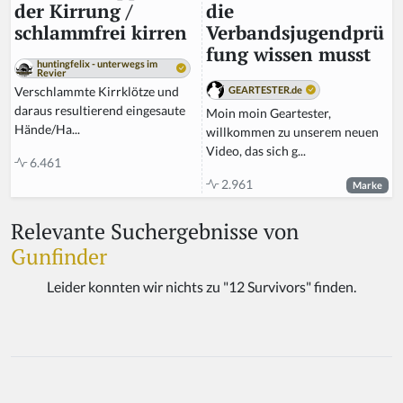
die
der Kirrung /
Verbandsjugendprü
schlammfrei kirren
fung wissen musst
huntingfelix - unterwegs im
Revier
GEARTESTER.de
Verschlammte Kirrklötze und
daraus resultierend eingesaute
Moin moin Geartester,
Hände/Ha...
willkommen zu unserem neuen
Video, das sich g...
6.461
2.961
Marke
Relevante Suchergebnisse von
Gunfinder