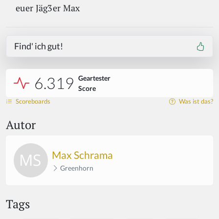
euer Jäg3er Max
Find' ich gut!
6.319
Geartester
Score
Scoreboards
Was ist das?
Autor
Max Schrama
Greenhorn
Tags