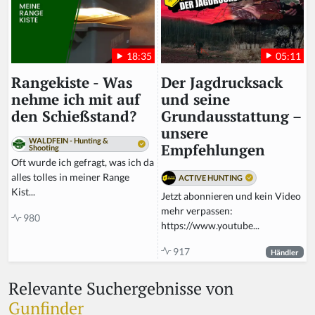
05:11
18:35
Der Jagdrucksack
Rangekiste - Was
und seine
nehme ich mit auf
Grundausstattung –
den Schießstand?
unsere
WALDFEIN - Hunting &
Empfehlungen
Shooting
Oft wurde ich gefragt, was ich da
alles tolles in meiner Range
ACTIVE HUNTING
Kist...
Jetzt abonnieren und kein Video
mehr verpassen:
980
https://www.youtube...
917
Händler
Relevante Suchergebnisse von
Gunfinder