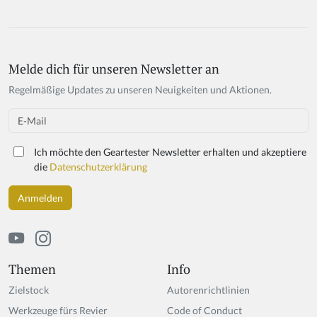
Melde dich für unseren Newsletter an
If
y
Regelmäßige Updates zu unseren Neuigkeiten und Aktionen.
o
u
Email
a
r
Ich möchte den Geartester Newsletter erhalten und akzeptiere
e
die
Datenschutzerklärung
a
h
u
m
a
n,
ig
Themen
Info
n
Zielstock
Autorenrichtlinien
o
r
Werkzeuge fürs Revier
Code of Conduct