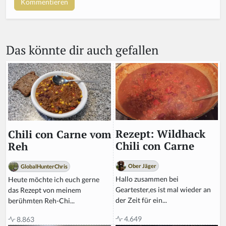
a
r
e
a
Das könnte dir auch gefallen
h
u
m
a
n,
ig
n
o
r
Rezept: Wildhack
Chili con Carne vom
e
Chili con Carne
Reh
t
hi
Ober Jäger
GlobalHunterChris
s
Hallo zusammen bei
Heute möchte ich euch gerne
fi
Geartester,es ist mal wieder an
das Rezept von meinem
el
der Zeit für ein...
berühmten Reh-Chi...
d
4.649
8.863