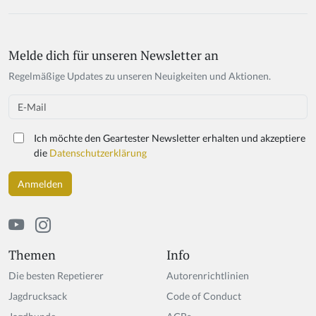
Melde dich für unseren Newsletter an
If
y
Regelmäßige Updates zu unseren Neuigkeiten und Aktionen.
o
u
Email
a
r
Ich möchte den Geartester Newsletter erhalten und akzeptiere
e
die
Datenschutzerklärung
a
h
u
m
a
n,
ig
Themen
Info
n
Die besten Repetierer
Autorenrichtlinien
o
r
Jagdrucksack
Code of Conduct
e