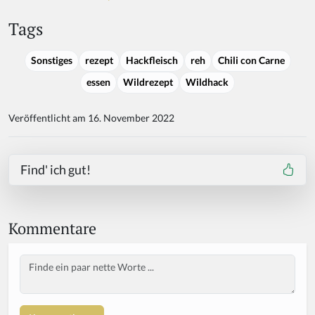
Tags
Sonstiges
rezept
Hackfleisch
reh
Chili con Carne
essen
Wildrezept
Wildhack
Veröffentlicht am 16. November 2022
Find' ich gut!
Kommentare
Body
If
y
o
u