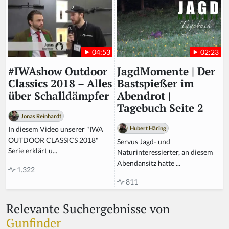
02:23
04:53
JagdMomente | Der
#IWAshow Outdoor
Bastspießer im
Classics 2018 – Alles
Abendrot |
über Schalldämpfer
Tagebuch Seite 2
Jonas Reinhardt
Hubert Häring
In diesem Video unserer "IWA
OUTDOOR CLASSICS 2018"
Servus Jagd- und
Serie erklärt u...
Naturinteressierter, an diesem
Abendansitz hatte ...
1.322
811
Relevante Suchergebnisse von
Gunfinder