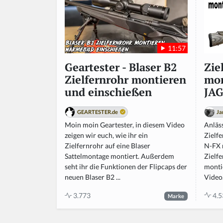
n,
ig
n
o
r
11:57
e
t
Zie
Geartester - Blaser B2
hi
mon
Zielfernrohr montieren
s
JA
und einschießen
fi
el
Ja
GEARTESTER.de
d
Anläs
Moin moin Geartester, in diesem Video
Zielfe
zeigen wir euch, wie ihr ein
N-FX 
Zielfernrohr auf eine Blaser
Zielf
Sattelmontage montiert. Außerdem
monti
seht ihr die Funktionen der Flipcaps der
Video.
neuen Blaser B2 ...
4.5
3.773
Marke