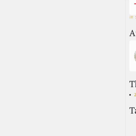
A
T
T