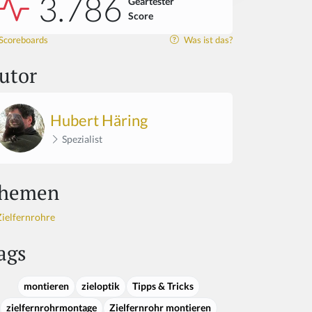
3.786
Geartester
Score
Scoreboards
Was ist das?
utor
Hubert Häring
Spezialist
hemen
Zielfernrohre
ags
montieren
zieloptik
Tipps & Tricks
zielfernrohrmontage
Zielfernrohr montieren