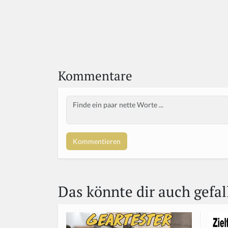
Kommentare
Body
If
y
o
u
a
r
e
a
Das könnte dir auch gefal
h
u
m
a