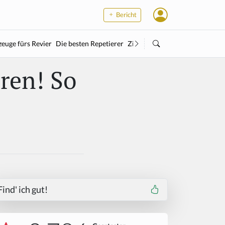
Bericht
euge fürs Revier
Die besten Repetierer
Zielstock
Kleinkaliber
Wärme
ren! So
Find' ich gut!