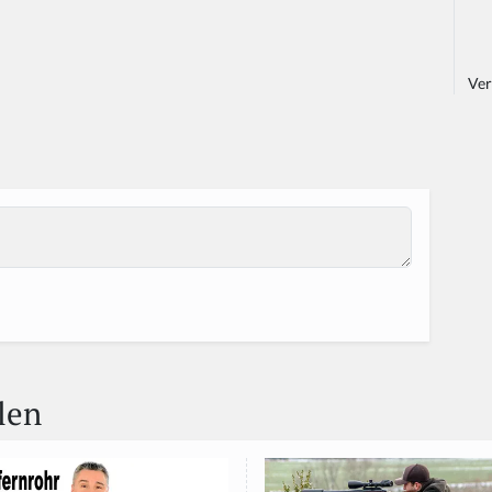
Ver
len