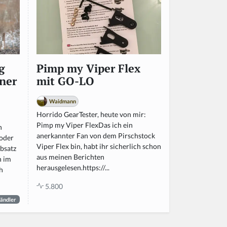
g
Pimp my Viper Flex
ner
mit GO-LO
Waidmann
Horrido GearTester, heute von mir:
Pimp my Viper FlexDas ich ein
n
anerkannter Fan von dem Pirschstock
 oder
Viper Flex bin, habt ihr sicherlich schon
bsatz
aus meinen Berichten
n im
herausgelesen.https://...
h
5.800
ändler