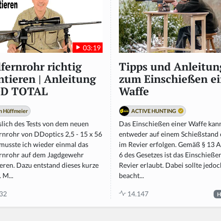
03:19
lfernrohr richtig
Tipps und Anleitun
tieren | Anleitung
zum Einschießen ei
GD TOTAL
Waffe
n Hüffmeier
ACTIVE HUNTING
slich des Tests von dem neuen
Das Einschießen einer Waffe kan
rnrohr von DDoptics 2,5 - 15 x 56
entweder auf einem Schießstand
musste ich wieder einmal das
im Revier erfolgen. Gemäß § 13 A
ernrohr auf dem Jagdgewehr
6 des Gesetzes ist das Einschieße
eren. Dazu entstand dieses kurze
Revier erlaubt. Dabei sollte jedoc
 M...
beacht...
32
14.147
H