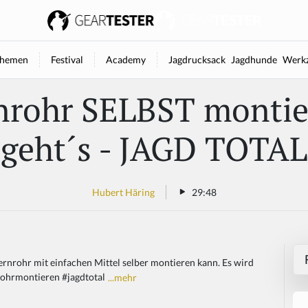
hemen
Festival
Academy
Jagdrucksack
Jagdhunde
Werkz
rnrohr SELBST montie
geht´s - JAGD TOTAL
Hubert Häring
29:48
ernrohr mit einfachen Mittel selber montieren kann. Es wird
rohrmontieren #jagdtotal
...mehr