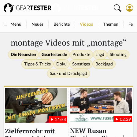
Neues
Berichte
Videos
Themen
Fest
Menü
montage Videos mit „montage“
Die Neuesten
Geartester.de
Produkte
Jagd
Shooting
Tipps & Tricks
Doku
Sonstiges
Bockjagd
Sau- und Drückjagd
02:29
21:54
NEW Rusan
Zielfernrohr mit