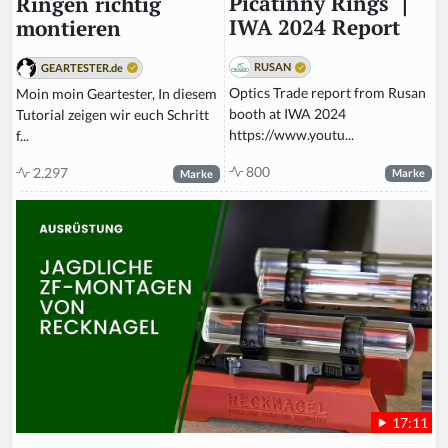
Picatinny Rings ｜
Ringen richtig
IWA 2024 Report
montieren
RUSAN
GEARTESTER.de
Optics Trade report from Rusan
Moin moin Geartester, In diesem
booth at IWA 2024
Tutorial zeigen wir euch Schritt
https://www.youtu...
f...
800
2.297
Marke
Marke
17:11