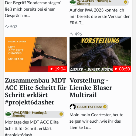
WALDFEIN - Hunting &
Der Begriff 'Sondermontagen'
Shooting
ließ mich bereits bei einem
Auf der IWA 2023 konnte ich
Gespräch m...
mir bereits die erste Version der
ERA-T...
503
496
08:50
19:04
Vorstellung -
Zusammenbau MDT
Liemke Blaser
ACC Elite Schritt für
Multirail
Schritt erklärt
#projekt6dasher
GEARTESTER.de
WALDFEIN - Hunting &
Moin moin Geartester, heute
Shooting
zeigen wir euch, wie ihr das
Montage des MDT ACC Elite
Liemke Lu...
Schritt für Schritt erklärt
#projekt6dash...