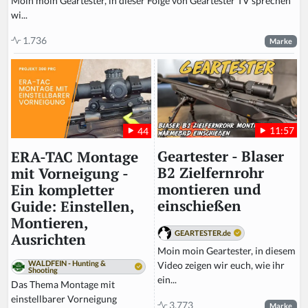
Moin moin Geartester, in dieser Folge von Geartester TV sprechen
wi...
1.736
Marke
11:57
44
Geartester - Blaser
ERA-TAC Montage
B2 Zielfernrohr
mit Vorneigung -
montieren und
Ein kompletter
einschießen
Guide: Einstellen,
Montieren,
GEARTESTER.de
Ausrichten
Moin moin Geartester, in diesem
WALDFEIN - Hunting &
Video zeigen wir euch, wie ihr
Shooting
ein...
Das Thema Montage mit
einstellbarer Vorneigung
3.773
Marke