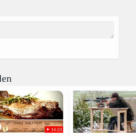
len
14:23