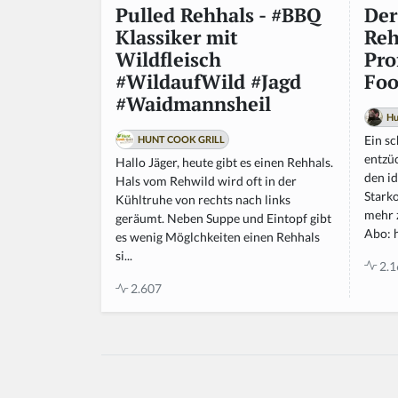
Der
Pulled Rehhals - #BBQ
Reh
Klassiker mit
Pro
Wildfleisch
Foo
#WildaufWild #Jagd
#Waidmannsheil
Hu
Ein s
HUNT COOK GRILL
entzü
Hallo Jäger, heute gibt es einen Rehhals.
den i
Hals vom Rehwild wird oft in der
Stark
Kühltruhe von rechts nach links
mehr 
geräumt. Neben Suppe und Eintopf gibt
Abo: 
es wenig Möglchkeiten einen Rehhals
si...
2.1
2.607