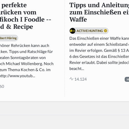
 perfekte
Tipps und Anleitun
rücken vom
zum Einschießen ei
fikoch I Foodle --
Waffe
d & Recipe
ACTIVE HUNTING
Das Einschießen einer Waffe kan
bert Häring
entweder auf einem Schießstand
chöner Rehrücken kann auch
im Revier erfolgen. Gemäß § 13 A
cken. Tipps und Ratschläge für
6 des Gesetzes ist das Einschieße
dealen Sonntagsbraten von
Revier erlaubt. Dabei sollte jedoc
och Michael Wollenberg. Noch
beacht...
zum Thema Kochen & Co. im
http://www.youtub...
14.124
H
60