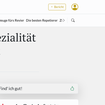
Bericht
euge fürs Revier
Die besten Repetierer
Zielstock
Kleinkaliber
Wärme
zialität
t
Find' ich gut!