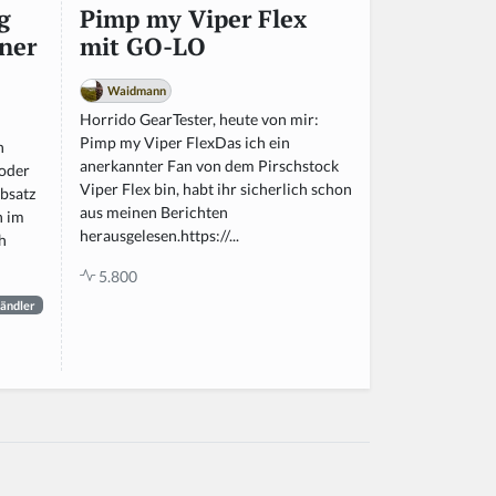
g
Pimp my Viper Flex
ner
mit GO-LO
Waidmann
Horrido GearTester, heute von mir:
Pimp my Viper FlexDas ich ein
n
anerkannter Fan von dem Pirschstock
 oder
Viper Flex bin, habt ihr sicherlich schon
bsatz
aus meinen Berichten
n im
herausgelesen.https://...
h
5.800
ändler