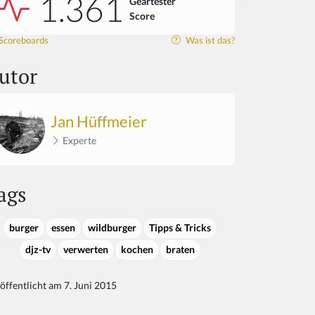
1.361
Geartester
Score
Scoreboards
Was ist das?
utor
Jan Hüffmeier
Experte
ags
burger
essen
wildburger
Tipps & Tricks
djz-tv
verwerten
kochen
braten
öffentlicht am 7. Juni 2015