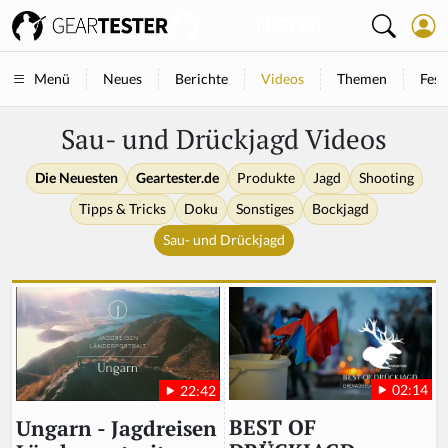
Neues
Berichte
Videos
Themen
Fest
Menü
Sau- und Drückjagd Videos
Die Neuesten
Geartester.de
Produkte
Jagd
Shooting
Tipps & Tricks
Doku
Sonstiges
Bockjagd
Sau- und Drückjagd
02:14
22:42
BEST OF
Ungarn - Jagdreisen