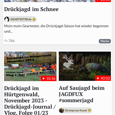
Drückjagd im Schnee
GEARTESTER.de
Moin moin Geartester, die Drückjagd-Saison hat wieder begonnen
und...
784
Marke
40:02
10:36
Auf Saujagd beim
Drückjagd im
JAGDFUX
Hürtgenwald,
#sommerjagd
November 2023 -
Drückjagd-Journal /
Dreispross Kanal
Vlog, Folge 01/23