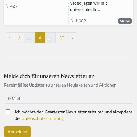
Video jagen wir mit
427
unterschiedlic...
1.309
Marke
‹
1
…
4
…
30
›
Melde dich für unseren Newsletter an
If
y
Regelmäßige Updates zu unseren Neuigkeiten und Aktionen.
o
u
Email
a
r
Ich möchte den Geartester Newsletter erhalten und akzeptiere
e
die
Datenschutzerklärung
a
h
u