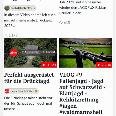
Juli 2023 und ich besuche
wieder den JAGDFUX Fabian
GlobalHunterChris
Prüller in der...
In diesem Video nehme ich euch
mit auf meine erste Drückjagd
615
2023.....
1.179
28:34
01:20
VLOG #9 -
Perfekt ausgerüstet
Fallenjagd - Jagd
für die Drückjagd
auf Schwarzwild -
Leica Sport Optics
Blattjagd -
Die Drückjagdsaison steht vor
Rehkitzrettung
der Tür. Schaut euch doch mal
#jagen
unsere ...
#waidmannsheil