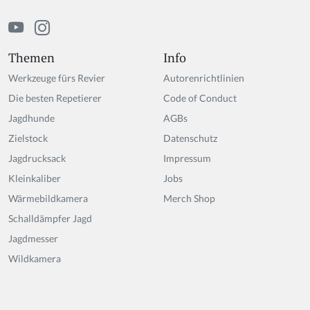
m
a
n,
ig
Themen
Info
n
Werkzeuge fürs Revier
Autorenrichtlinien
o
r
Die besten Repetierer
Code of Conduct
e
Jagdhunde
AGBs
t
Zielstock
hi
Datenschutz
s
Jagdrucksack
Impressum
fi
Kleinkaliber
Jobs
el
d
Wärmebildkamera
Merch Shop
Schalldämpfer Jagd
Jagdmesser
Wildkamera