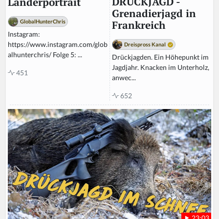
DRÜCKJAGD -
Länderportrait
Grenadierjagd in
GlobalHunterChris
Frankreich
Instagram:
https://www.instagram.com/glob
Dreispross Kanal
alhunterchris/ Folge 5: ...
Drückjagden. Ein Höhepunkt im
Jagdjahr. Knacken im Unterholz,
451
anwec...
652
23:03