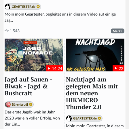
GEARTESTER.de
Moin moin Geartester, begleitet uns in diesem Video auf einige
Jag...
1.543
Marke
22
14:24
Nachtjagd am
Jagd auf Sauen -
gelegten Mais mit
Biwak - Jagd &
dem neuen
Bushcraft
HIKMICRO
Bärenbrudi
Thunder 2.0
Das erste Jagdbiwak im Jahr
2023 war ein voller Erfolg. Von
GEARTESTER.de
der Ein...
Moin moin Geartester, in diesem