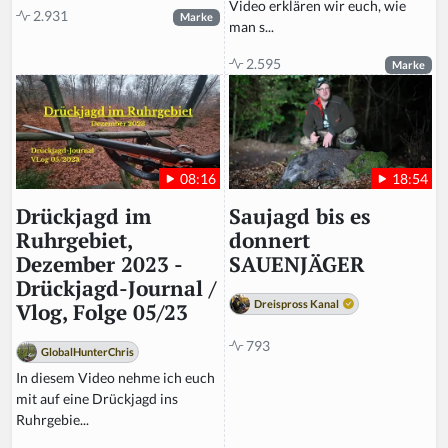
Video erklären wir euch, wie
2.931
Marke
man s...
2.595
Marke
18:54
08:16
Saujagd bis es
Drückjagd im
donnert
Ruhrgebiet,
SAUENJÄGER
Dezember 2023 -
Drückjagd-Journal /
Dreispross Kanal
Vlog, Folge 05/23
793
GlobalHunterChris
In diesem Video nehme ich euch
mit auf eine Drückjagd ins
Ruhrgebie...