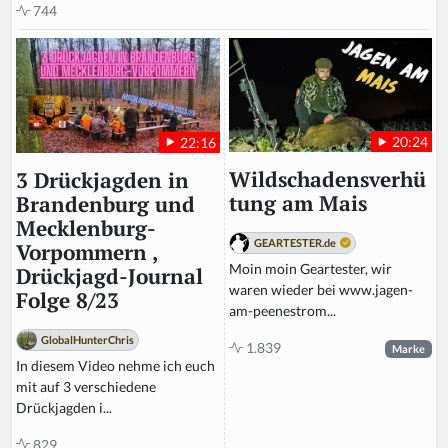
744
20:24
22:16
Wildschadensverhü
3 Drückjagden in
tung am Mais
Brandenburg und
Mecklenburg-
GEARTESTER.de
Vorpommern ,
Moin moin Geartester, wir
Drückjagd-Journal
waren wieder bei www.jagen-
Folge 8/23
am-peenestrom...
GlobalHunterChris
1.839
Marke
In diesem Video nehme ich euch
mit auf 3 verschiedene
Drückjagden i...
829