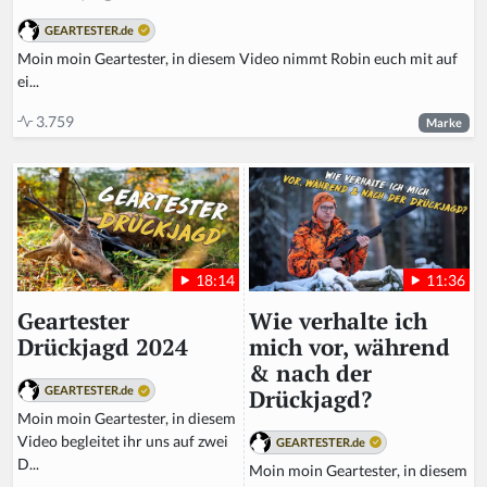
GEARTESTER.de
Moin moin Geartester, in diesem Video nimmt Robin euch mit auf
ei...
3.759
Marke
11:36
18:14
Wie verhalte ich
Geartester
mich vor, während
Drückjagd 2024
& nach der
GEARTESTER.de
Drückjagd?
Moin moin Geartester, in diesem
Video begleitet ihr uns auf zwei
GEARTESTER.de
D...
Moin moin Geartester, in diesem