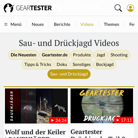
Neues
Berichte
Videos
Themen
Fest
Menü
Sau- und Drückjagd Videos
Die Neuesten
Geartester.de
Produkte
Jagd
Shooting
Tipps & Tricks
Doku
Sonstiges
Bockjagd
Sau- und Drückjagd
17:11
24:24
Geartester
Wolf und der Keiler