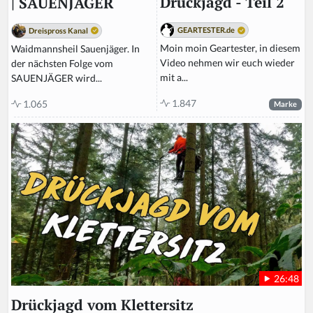
Drückjagd - Teil 2
| SAUENJÄGER
GEARTESTER.de
Dreispross Kanal
Moin moin Geartester, in diesem
Waidmannsheil Sauenjäger. In
Video nehmen wir euch wieder
der nächsten Folge vom
mit a...
SAUENJÄGER wird...
1.847
1.065
Marke
26:48
Drückjagd vom Klettersitz