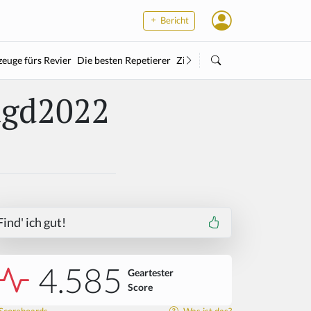
Bericht
euge fürs Revier
Die besten Repetierer
Zielstock
Kleinkaliber
Wärme
agd2022
Find' ich gut!
4.585
Geartester
Score