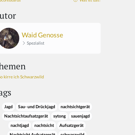
Scoreboards
Was ist das?
utor
Waid Genosse
Spezialist
hemen
So kirre ich Schwarzwild
ags
Jagd
Sau- und Drückjagd
nachtsichtgerät
Nachtsichtaufsatzgerät
sytong
sauenjagd
nachtjagd
nachtsicht
Aufsatzgerät
Nachtsicht Aufsatzgerät
schwarzwild