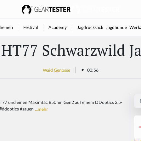
hemen
Festival
Academy
Jagdrucksack
Jagdhunde
Werkz
 HT77 Schwarzwild J
Waid Genosse
00:56
HT77 und einen Maximtac 850nm Gen2 auf einem DDoptics 2,5-
 #ddoptics #sauen
...mehr