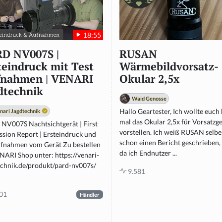
18:55
D NV007S |
RUSAN
teindruck mit Test
Wärmebildvorsatz-
nahmen | VENARI
Okular 2,5x
dtechnik
Waid Genosse
Hallo Geartester, Ich wollte euch
nari Jagdtechnik
mal das Okular 2,5x für Vorsatzg
NV007S Nachtsichtgerät | First
vorstellen. Ich weiß RUSAN selbe
ssion Report | Ersteindruck und
schon einen Bericht geschrieben,
ufnahmen vom Gerät Zu bestellen
da ich Endnutzer ...
NARI Shop unter: https://venari-
echnik.de/produkt/pard-nv007s/
9.581
01
Händler