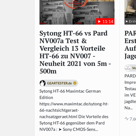
n
o
r
11:14
e
t
PAR
Sytong HT-66 vs Pard
hi
Ers
NV007a Test &
s
Auf
Vergleich 13 Vorteile
fi
Jag
HT-66 zu NV007 -
el
Neuheit 2021 von 5m -
d
Ve
500m
PARD 
Impre
GEARTESTER.de
Testa
Sytong HT-66 Maximtac German
im VE
Edition
jagdt
https://www.maximtac.de/sytong-ht-
Na...
66-nachtsichtgeraet-
nachsatzgeraet.html Die Vorteile des
7.6
Sytong HT-66 gegenüber dem Pard
NV007a : ➤ Sony CMOS-Sens...