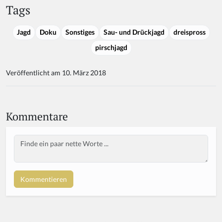
Tags
Jagd
Doku
Sonstiges
Sau- und Drückjagd
dreispross
pirschjagd
Veröffentlicht am 10. März 2018
Kommentare
Body