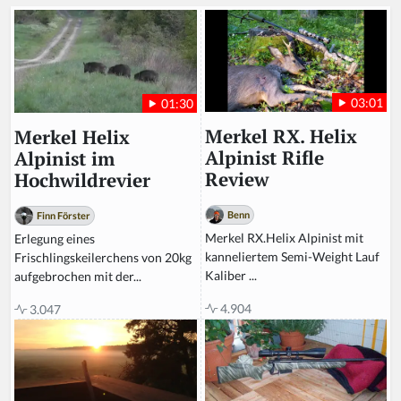
03:01
01:30
Merkel RX. Helix
Merkel Helix
Alpinist Rifle
Alpinist im
Review
Hochwildrevier
Benn
Finn Förster
Merkel RX.Helix Alpinist mit
Erlegung eines
kanneliertem Semi-Weight Lauf
Frischlingskeilerchens von 20kg
Kaliber ...
aufgebrochen mit der...
4.904
3.047