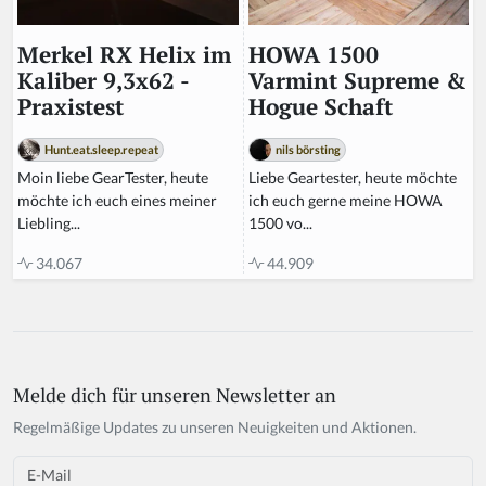
HOWA 1500
Merkel RX Helix im
Varmint Supreme &
Kaliber 9,3x62 -
Hogue Schaft
Praxistest
nils börsting
Hunt.eat.sleep.repeat
Liebe Geartester, heute möchte
Moin liebe GearTester, heute
ich euch gerne meine HOWA
möchte ich euch eines meiner
1500 vo...
Liebling...
44.909
34.067
Melde dich für unseren Newsletter an
If
y
Regelmäßige Updates zu unseren Neuigkeiten und Aktionen.
o
u
Email