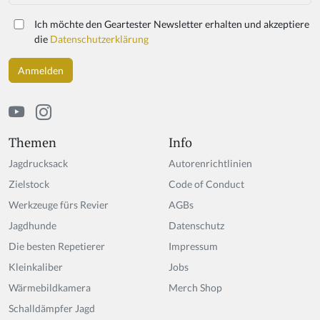
a
r
Ich möchte den Geartester Newsletter erhalten und akzeptiere
e
die
Datenschutzerklärung
a
h
u
m
a
n,
ig
Themen
Info
n
Jagdrucksack
Autorenrichtlinien
o
r
Zielstock
Code of Conduct
e
Werkzeuge fürs Revier
AGBs
t
Jagdhunde
hi
Datenschutz
s
Die besten Repetierer
Impressum
fi
Kleinkaliber
Jobs
el
d
Wärmebildkamera
Merch Shop
Schalldämpfer Jagd