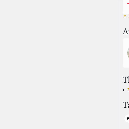
A
T
T
P