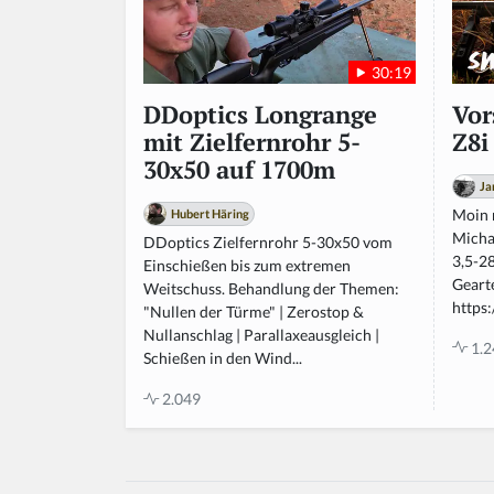
30:19
Vor
DDoptics Longrange
Z8i
mit Zielfernrohr 5-
30x50 auf 1700m
Ja
Moin m
Hubert Häring
Micha
DDoptics Zielfernrohr 5-30x50 vom
3,5-28
Einschießen bis zum extremen
Geart
Weitschuss. Behandlung der Themen:
https
"Nullen der Türme" | Zerostop &
Nullanschlag | Parallaxeausgleich |
1.2
Schießen in den Wind...
2.049