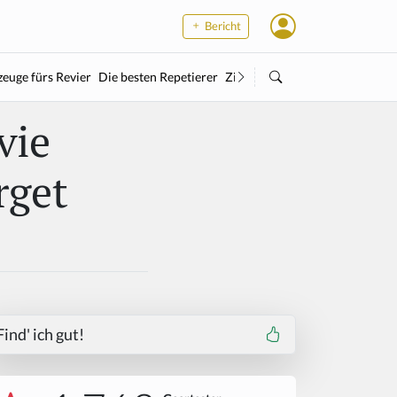
Bericht
euge fürs Revier
Die besten Repetierer
Zielstock
Kleinkaliber
Wärme
vie
rget
Find' ich gut!