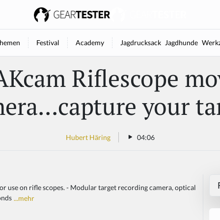
hemen
Festival
Academy
Jagdrucksack
Jagdhunde
Werkz
Kcam Riflescope mo
era...capture your ta
Hubert Häring
04:06
 use on rifle scopes. - Modular target recording camera, optical
conds
...mehr