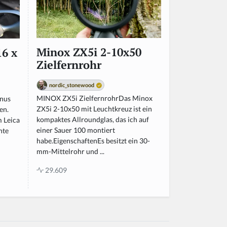
Minox ZX5i 2-10x50
16 x
Zielfernrohr
nordic_stonewood
MINOX ZX5i ZielfernrohrDas Minox
gnus
ZX5i 2-10x50 mit Leuchtkreuz ist ein
len.
kompaktes Allroundglas, das ich auf
m Leica
einer Sauer 100 montiert
hte
habe.EigenschaftenEs besitzt ein 30-
mm-Mittelrohr und ...
29.609