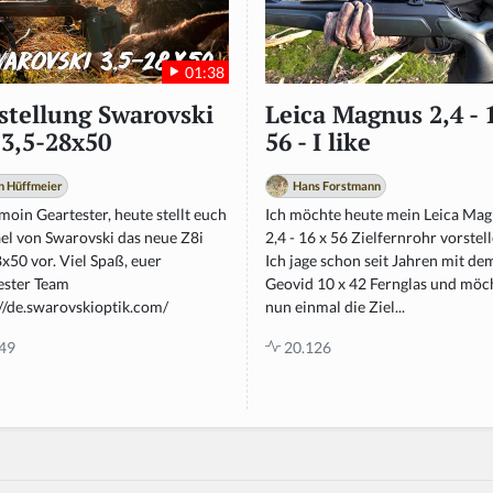
01:38
stellung Swarovski
Leica Magnus 2,4 - 
 3,5-28x50
56 - I like
n Hüffmeier
Hans Forstmann
oin Geartester, heute stellt euch
Ich möchte heute mein Leica Ma
el von Swarovski das neue Z8i
2,4 - 16 x 56 Zielfernrohr vorstel
x50 vor. Viel Spaß, euer
Ich jage schon seit Jahren mit de
ester Team
Geovid 10 x 42 Fernglas und möc
://de.swarovskioptik.com/
nun einmal die Ziel...
49
20.126