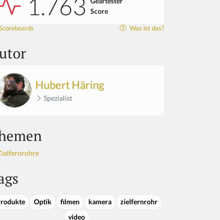
1.763
Geartester
Score
Scoreboards
Was ist das?
utor
Hubert Häring
Spezialist
hemen
Zielfernrohre
ags
rodukte
Optik
filmen
kamera
zielfernrohr
video