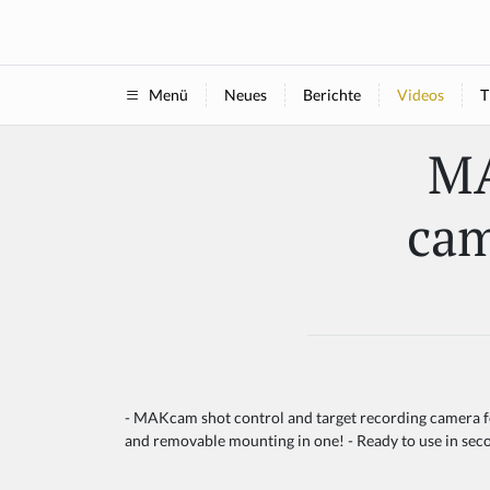
Neues
Berichte
Videos
T
Menü
MA
cam
- MAKcam shot control and target recording camera for
and removable mounting in one! - Ready to use in se