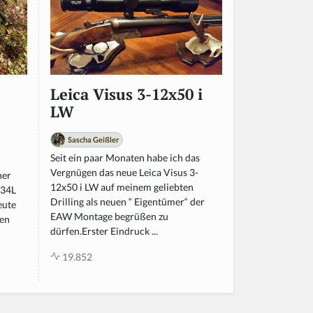
Leica Visus 3-12x50 i
LW
Sascha Geißler
Seit ein paar Monaten habe ich das
Vergnügen das neue Leica Visus 3-
ner
12x50 i LW auf meinem geliebten
H34L
Drilling als neuen “ Eigentümer“ der
eute
EAW Montage begrüßen zu
gen
dürfen.Erster Eindruck ...
19.852