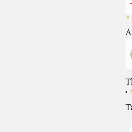
A
T
T