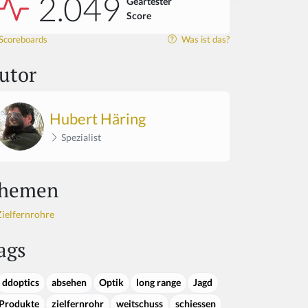
2.049
Geartester
Score
Scoreboards
Was ist das?
utor
Hubert Häring
Spezialist
hemen
Zielfernrohre
ags
ddoptics
absehen
Optik
long range
Jagd
Produkte
zielfernrohr
weitschuss
schiessen