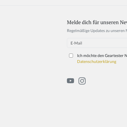
Melde dich für unseren Ne
If
y
Regelmäßige Updates zu unseren 
o
u
Email
a
r
Ich möchte den Geartester N
e
Datenschutzerklärung
a
h
u
m
a
n,
ig
n
o
r
e