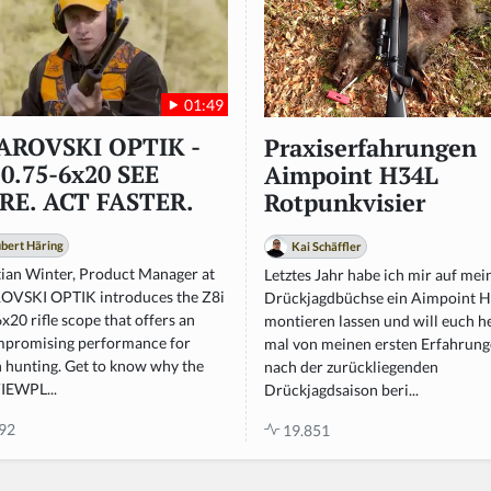
01:49
AROVSKI OPTIK -
Praxiserfahrungen
 0.75-6x20 SEE
Aimpoint H34L
E. ACT FASTER.
Rotpunkvisier
bert Häring
Kai Schäffler
tian Winter, Product Manager at
Letztes Jahr habe ich mir auf mei
VSKI OPTIK introduces the Z8i
Drückjagdbüchse ein Aimpoint 
x20 rifle scope that offers an
montieren lassen und will euch h
promising performance for
mal von meinen ersten Erfahrun
n hunting. Get to know why the
nach der zurückliegenden
IEWPL...
Drückjagdsaison beri...
92
19.851