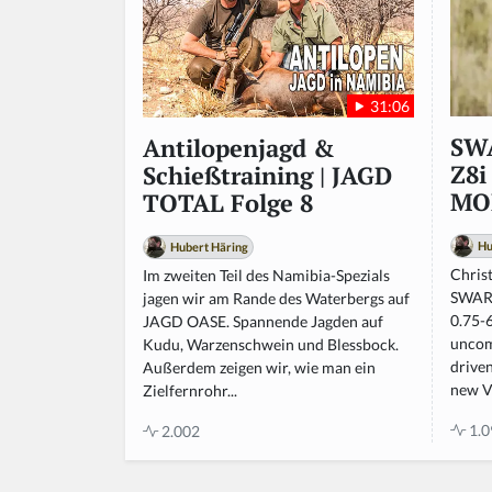
n,
ig
n
o
r
31:06
e
t
SW
Antilopenjagd &
hi
Z8i
Schießtraining | JAGD
s
MOR
TOTAL Folge 8
fi
el
Hu
Hubert Häring
d
Chris
Im zweiten Teil des Namibia-Spezials
SWARO
jagen wir am Rande des Waterbergs auf
0.75-6
JAGD OASE. Spannende Jagden auf
uncom
Kudu, Warzenschwein und Blessbock.
drive
Außerdem zeigen wir, wie man ein
new V
Zielfernrohr...
1.0
2.002