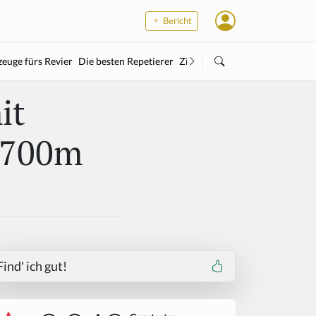
Bericht
euge fürs Revier
Die besten Repetierer
Zielstock
Kleinkaliber
Wärme
it
 1700m
Find' ich gut!