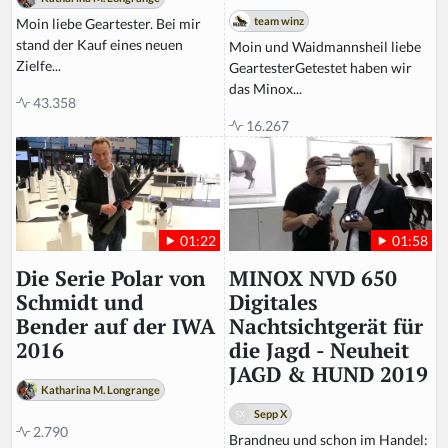
team winz
Moin liebe Geartester. Bei mir
stand der Kauf eines neuen
Moin und Waidmannsheil liebe
Zielfe...
GeartesterGetestet haben wir
das Minox...
43.358
16.267
01:58
01:22
MINOX NVD 650
Die Serie Polar von
Digitales
Schmidt und
Nachtsichtgerät für
Bender auf der IWA
die Jagd - Neuheit
2016
JAGD & HUND 2019
Katharina M. Longrange
Sepp X
2.790
Brandneu und schon im Handel: