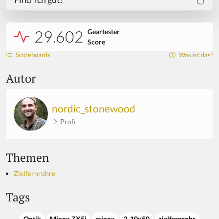
29.602
Geartester
Score
Scoreboards
Was ist das?
Autor
nordic_stonewood
Profi
Themen
Zielfernrohre
Tags