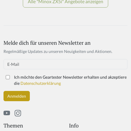
Melde dich für unseren Newsletter an
If
y
Regelmäßige Updates zu unseren Neuigkeiten und Aktionen.
o
u
Email
a
r
Ich möchte den Geartester Newsletter erhalten und akzeptiere
e
die
Datenschutzerklärung
a
h
u
m
a
n,
ig
Themen
Info
n