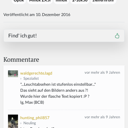
Optik
Minox ZX5i
minox
2-10x50
zielfernrohr
Veröffentlicht am 10. Dezember 2016
Find' ich gut!
Kommentare
vor mehr als 9 Jahren
waldgerechteJagd
›
Spezialist
"...Leuchtabsehen ist stufenlos einstellbar..."
Das sieht auf den Bildern anders aus ?!
Wurde hier der flasche Text kopiert :P ?
lg, Max (BCB)
vor mehr als 9 Jahren
hunting_phil857
›
Neuling