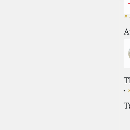
A
T
T