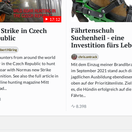
17:12
Fährtenschuh
 Strike in Czech
Suchenheil - eine
ublic
Investition fürs Le
bert Häring
hunters from around the world
chris.ontrack
 in the Czech Republic to hunt
Mit dem Einzug meiner Brandlbr
boar with Normas new Strike
im September 2021 stand auch di
tion. See also the full article in
jagdlichen Ausbildung ebendiese
nline hunting magazine Mitt
oben auf der Prioritätenliste. Zie
ad...
es, die Hündin erfolgreich auf die
Fährte...
3
8.398