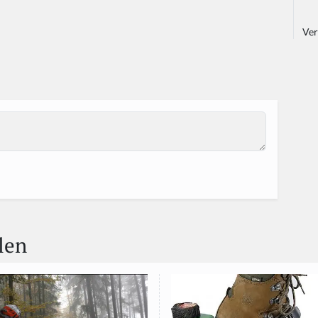
Ver
len