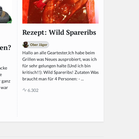
Rezept: Wild Spareribs
Ober Jäger
ben?
Hallo an alle Geartester,Ich habe beim
Grillen was Neues ausprobiert, was ich
für sehr gelungen halte (Und ich bin
acke
kritisch!!): Wild Spareribs! Zutaten Was
e
braucht man für 4 Personen: - ...
r ganz
l war
6.302