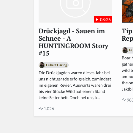
08:26
Tip
Drückjagd - Sauen im
Rep
Schnee - A
HUNTINGROOM Story
Hu
#15
Boar 
gather
Hubert Häring
wild 
Die Drückjagden waren dieses Jahr bei
ammuni
uns nicht gerade erfolgreich, zumindest
the o
im eigenen Revier. Auswärts waren drei
Jaktbl
bis vier Stücke Wild auf einem Stand
keine Seltenheit. Doch bei uns, k...
98
1.026