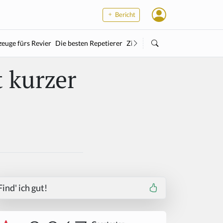
Bericht
euge fürs Revier
Die besten Repetierer
Zielstock
Kleinkaliber
Wärme
t kurzer
Find' ich gut!