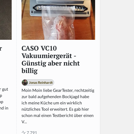
r
CASO VC10
Vakuumiergerät -
Günstig aber nicht
billig
n
Jonas Reinhardt
r gut
Moin Moin liebe GearTester, rechtzeitig
pp
zur bald aufgehenden Bockjagd habe
pp
ich meine Küche um ein wirklich
nd in
nützliches Tool erweitert. Es gab hier
schon mal einen Testbericht über einen
V...
7.791