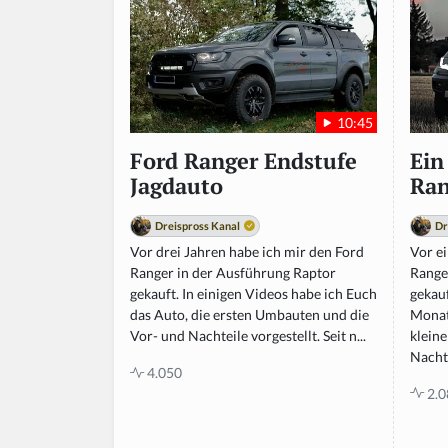
10:45
Ein
Ford Ranger Endstufe
Ran
Jagdauto
Dr
Dreispross Kanal
Vor e
Vor drei Jahren habe ich mir den Ford
Range
Ranger in der Ausführung Raptor
gekau
gekauft. In einigen Videos habe ich Euch
Monat
das Auto, die ersten Umbauten und die
klein
Vor- und Nachteile vorgestellt. Seit n...
Nachte
4.050
2.0