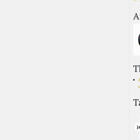
A
T
T
j