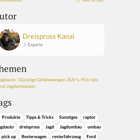
Scoreboards
Was ist das?
utor
Dreispross Kanal
Experte
hemen
Jagdauto - Günstige Geländewagen, SUV´s, Pick-Ups
und Jagdumbauten
ags
Produkte
Tipps & Tricks
Sonstiges
raptor
agdauto
dreispross
Jagd
Jagdumbau
umbau
pick up
Revierwagen
revierfahrzeug
Ford