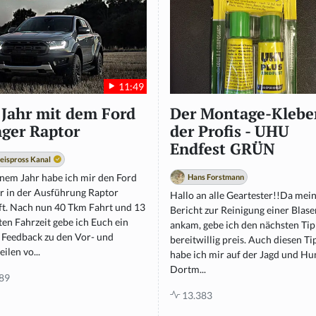
11:49
 Jahr mit dem Ford
Der Montage-Klebe
ger Raptor
der Profis - UHU
Endfest GRÜN
eispross Kanal
inem Jahr habe ich mir den Ford
Hans Forstmann
r in der Ausführung Raptor
Hallo an alle Geartester!!Da mei
ft. Nach nun 40 Tkm Fahrt und 13
Bericht zur Reinigung einer Blase
en Fahrzeit gebe ich Euch ein
ankam, gebe ich den nächsten Ti
e Feedback zu den Vor- und
bereitwillig preis. Auch diesen Ti
ilen vo...
habe ich mir auf der Jagd und Hu
Dortm...
89
13.383