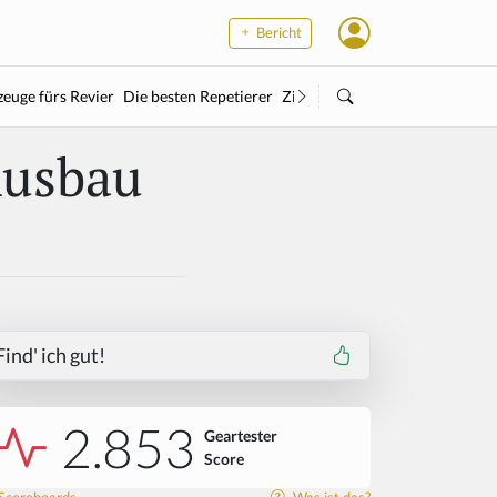
Bericht
euge fürs Revier
Die besten Repetierer
Zielstock
Kleinkaliber
Wärme
Ausbau
Find' ich gut!
2.853
Geartester
Score