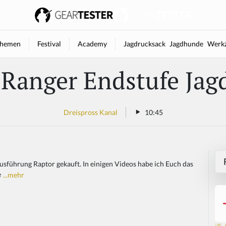
hemen
Festival
Academy
Jagdrucksack
Jagdhunde
Werkz
 Ranger Endstufe Jag
Dreispross Kanal
10:45
usführung Raptor gekauft. In einigen Videos habe ich Euch das
e
...mehr