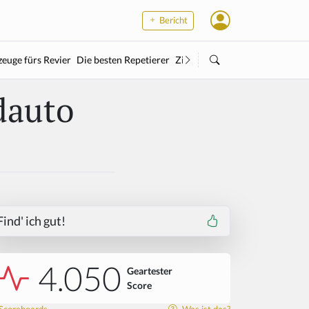
Bericht
euge fürs Revier
Die besten Repetierer
Zielstock
Kleinkaliber
Wärme
dauto
Find' ich gut!
4.050
Geartester
Score