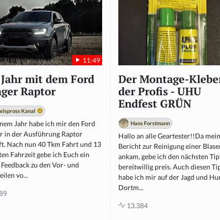
11:49
 Jahr mit dem Ford
Der Montage-Klebe
ger Raptor
der Profis - UHU
Endfest GRÜN
eispross Kanal
inem Jahr habe ich mir den Ford
Hans Forstmann
r in der Ausführung Raptor
Hallo an alle Geartester!!Da mei
ft. Nach nun 40 Tkm Fahrt und 13
Bericht zur Reinigung einer Blase
en Fahrzeit gebe ich Euch ein
ankam, gebe ich den nächsten Ti
e Feedback zu den Vor- und
bereitwillig preis. Auch diesen Ti
ilen vo...
habe ich mir auf der Jagd und Hu
Dortm...
89
13.384