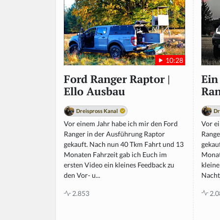
10:28
Ein
Ford Ranger Raptor |
Ran
Ello Ausbau
Dr
Dreispross Kanal
Vor e
Vor einem Jahr habe ich mir den Ford
Range
Ranger in der Ausführung Raptor
gekau
gekauft. Nach nun 40 Tkm Fahrt und 13
Monat
Monaten Fahrzeit gab ich Euch im
klein
ersten Video ein kleines Feedback zu
Nachte
den Vor- u...
2.0
2.853