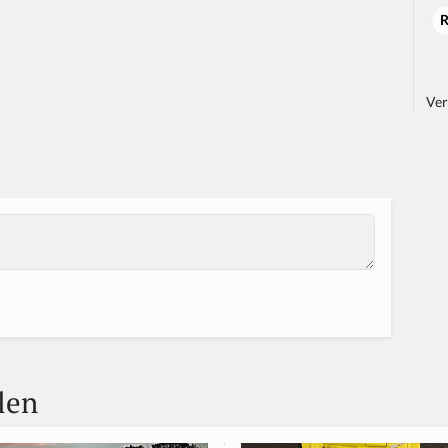
R
Ver
len