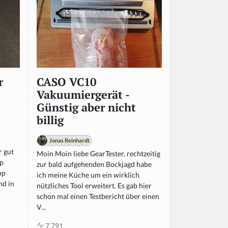
r
CASO VC10
Vakuumiergerät -
Günstig aber nicht
billig
n
Jonas Reinhardt
r gut
Moin Moin liebe GearTester, rechtzeitig
pp
zur bald aufgehenden Bockjagd habe
pp
ich meine Küche um ein wirklich
nd in
nützliches Tool erweitert. Es gab hier
schon mal einen Testbericht über einen
V...
7.791