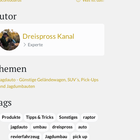
Scoreboards
Was ist das?
utor
Dreispross Kanal
Experte
hemen
Jagdauto - Günstige Geländewagen, SUV´s, Pick-Ups
und Jagdumbauten
ags
Produkte
Tipps & Tricks
Sonstiges
raptor
jagdauto
umbau
dreispross
auto
revierfahrzeug
Jagdumbau
pick up