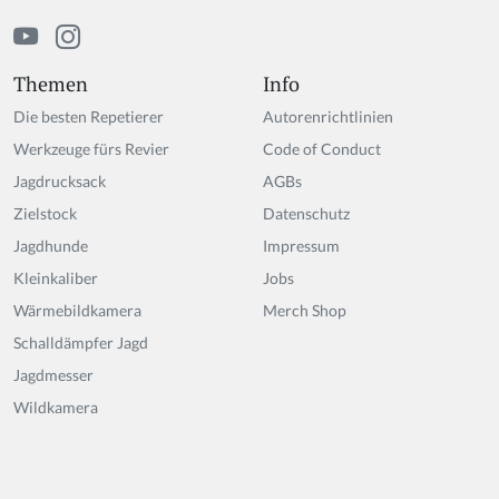
m
a
n,
ig
Themen
Info
n
Die besten Repetierer
Autorenrichtlinien
o
r
Werkzeuge fürs Revier
Code of Conduct
e
Jagdrucksack
AGBs
t
Zielstock
hi
Datenschutz
s
Jagdhunde
Impressum
fi
Kleinkaliber
Jobs
el
d
Wärmebildkamera
Merch Shop
Schalldämpfer Jagd
Jagdmesser
Wildkamera