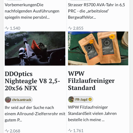
Strasser RS700 AVA-Tahr in 6,5
VorbemerkungenDie
PRC - die „arbeitslose“
nachfolgenden Ausführungen
BergwaffeVor...
spiegeln meine persönl...
2.855
1.540
WPW
DDOptics
Filzlaufreiniger
Nighteagle V8 2,5-
Standard
20x56 NFX
FR-Jagd
chris.ontrack
WPW Filzlaufreiniger
Ihr seid auf der Suche nach
StandardSeit vielen Jahren
einem Allround-Zielfernrohr mit
bestelle ich meine ...
gutem P...
1.761
2.068