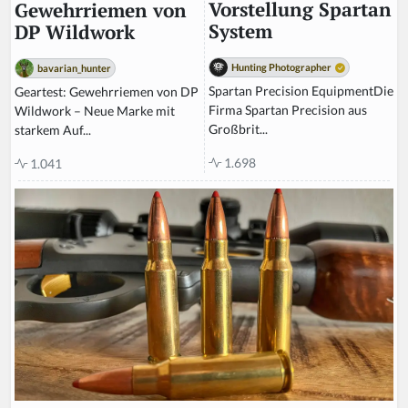
Vorstellung Spartan
Gewehrriemen von
System
DP Wildwork
Hunting Photographer
bavarian_hunter
Spartan Precision EquipmentDie
Geartest: Gewehrriemen von DP
Firma Spartan Precision aus
Wildwork – Neue Marke mit
Großbrit...
starkem Auf...
1.698
1.041