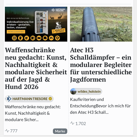
Atec H3
Waffenschränke
Schalldämpfer – ein
neu gedacht: Kunst,
modularer Begleiter
Nachhaltigkeit &
für unterschiedliche
modulare Sicherheit
Jagdformen
auf der Jagd &
Hund 2026
wildes_holstein
Kaufkriterien und
HARTMANN TRESORE
EntscheidungBevor ich mich für
Waffenschränke neu gedacht:
den Atec H3 Schall...
Kunst, Nachhaltigkeit &
modulare Sicher...
1.702
777
Marke