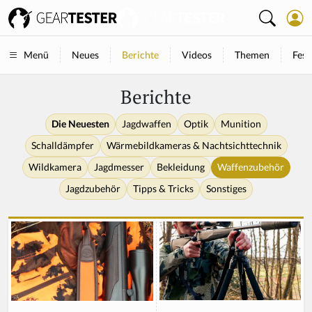
Neues
Berichte
Videos
Themen
Fest
Menü
Berichte
Die Neuesten
Jagdwaffen
Optik
Munition
Schalldämpfer
Wärmebildkameras & Nachtsichttechnik
Wildkamera
Jagdmesser
Bekleidung
Waffenzubehör
Jagdzubehör
Tipps & Tricks
Sonstiges