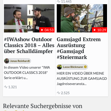
11.445
10:29
04:53
Gamsjagd Extrem
#IWAshow Outdoor
Ausrüstung
Classics 2018 – Alles
#Gamsjagd
über Schalldämpfer
#Steiermark
Jonas Reinhardt
Lasse Böckmann
In diesem Video unserer "IWA
OUTDOOR CLASSICS 2018"
HIER EIN VIDEO ÜBER MEINE
Serie erklärt u...
AUSRÜSTUNG ZUR GAMSJAGD
Jagdreiseveransta...
1.321
2.525
Relevante Suchergebnisse von