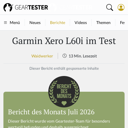
Neues
Berichte
Videos
Themen
Fest
Menü
Garmin Xero L60i im Test
Waidwerker
13 Min. Lesezeit
Dieser Bericht enthält gesponserte Inhalte
Bericht des Monats Juli 2026
Dieser Bericht wurde vom Geartester-Team für besonders
wertvoll befunden und deshalb ausgezeichnet.