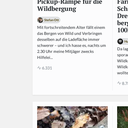
Fa
Pickup-Rampe für die
Sch
Wildbergung
Dre
Stefan Ott
ber
Mit fortschreitendem Alter fällt einem
100
das Bergen von Wild und Verbringen
desselben auf die Ladefläche immer
Hu
schwerer – und ich hasse es, nachts um
Da lag
2.30 Uhr meine Mitjäger zwecks
spora
Hilfelei...
Wildk
Wildk
6.331
wollte
8.7