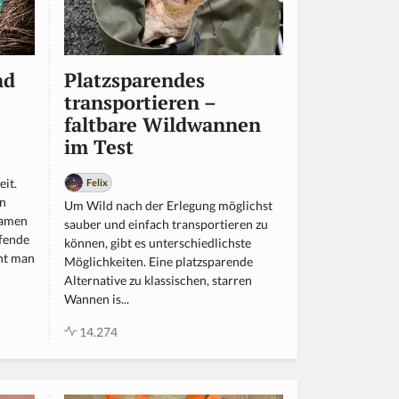
nd
Platzsparendes
transportieren –
faltbare Wildwannen
im Test
it.
Felix
rn
Um Wild nach der Erlegung möglichst
samen
sauber und einfach transportieren zu
lfende
können, gibt es unterschiedlichste
eht man
Möglichkeiten. Eine platzsparende
Alternative zu klassischen, starren
Wannen is...
14.274