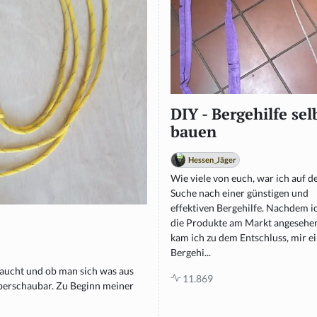
DIY - Bergehilfe sel
bauen
Hessen_Jäger
Wie viele von euch, war ich auf d
Suche nach einer günstigen und
effektiven Bergehilfe. Nachdem i
die Produkte am Markt angesehen
kam ich zu dem Entschluss, mir e
Bergehi...
raucht und ob man sich was aus
11.869
überschaubar. Zu Beginn meiner