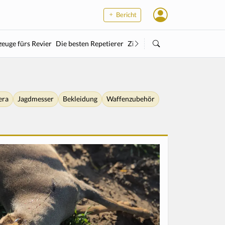
Bericht
euge fürs Revier
Die besten Repetierer
Zielstock
Kleinkaliber
Wärme
era
Jagdmesser
Bekleidung
Waffenzubehör