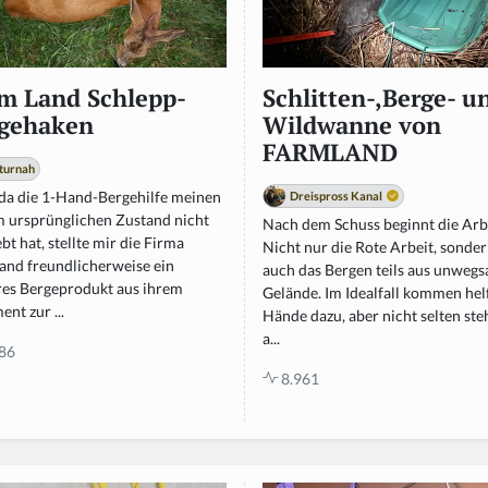
m Land Schlepp-
Schlitten-,Berge- u
gehaken
Wildwanne von
FARMLAND
turnah
da die 1-Hand-Bergehilfe meinen
Dreispross Kanal
im ursprünglichen Zustand nicht
Nach dem Schuss beginnt die Arbe
bt hat, stellte mir die Firma
Nicht nur die Rote Arbeit, sonde
and freundlicherweise ein
auch das Bergen teils aus unweg
res Bergeprodukt aus ihrem
Gelände. Im Idealfall kommen he
ent zur ...
Hände dazu, aber nicht selten st
a...
86
8.961