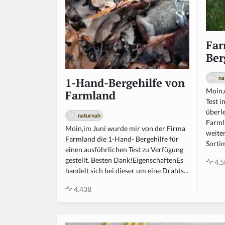
Far
Ber
na
1-Hand-Bergehilfe von
Moin,
Farmland
Test 
überle
naturnah
Farml
Moin,im Juni wurde mir von der Firma
weite
Farmland die 1-Hand- Bergehilfe für
Sortim
einen ausführlichen Test zu Verfügung
gestellt. Besten Dank!EigenschaftenEs
4.5
handelt sich bei dieser um eine Drahts...
4.438