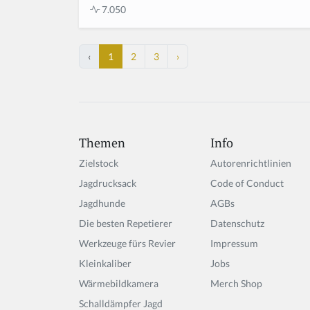
7.050
‹
1
2
3
›
Themen
Info
Zielstock
Autorenrichtlinien
Jagdrucksack
Code of Conduct
Jagdhunde
AGBs
Die besten Repetierer
Datenschutz
Werkzeuge fürs Revier
Impressum
Kleinkaliber
Jobs
Wärmebildkamera
Merch Shop
Schalldämpfer Jagd