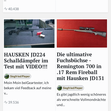
40.438
Die ultimative
HAUSKEN JD224
Fuchsbüchse -
Schalldämpfer im
Remington 700 in
Test mit VIDEO!!!
.17 Rem Fireball
Siegfried Pieper
mit Hausken JD131
Moin Moin beiGeartester, ich
bekam viel Feedback auf meine
Siegfried Pieper
v...
Es gibt jagdlich wenig schöneres
als verschneite Vollmondnächte
39.536
und...