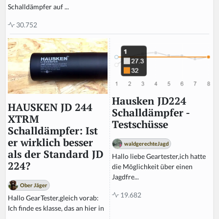
Schalldämpfer auf ...
30.752
Hausken JD224
HAUSKEN JD 244
Schalldämpfer -
XTRM
Testschüsse
Schalldämpfer: Ist
er wirklich besser
waldgerechteJagd
als der Standard JD
Hallo liebe Geartester,ich hatte
224?
die Möglichkeit über einen
Jagdfre...
Ober Jäger
19.682
Hallo GearTester,gleich vorab:
Ich finde es klasse, das an hier in
...