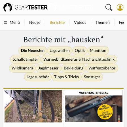
Neues
Berichte
Videos
Themen
Fest
Menü
Berichte mit „hausken“
Die Neuesten
Jagdwaffen
Optik
Munition
Schalldämpfer
Wärmebildkameras & Nachtsichttechnik
Wildkamera
Jagdmesser
Bekleidung
Waffenzubehör
Jagdzubehör
Tipps & Tricks
Sonstiges