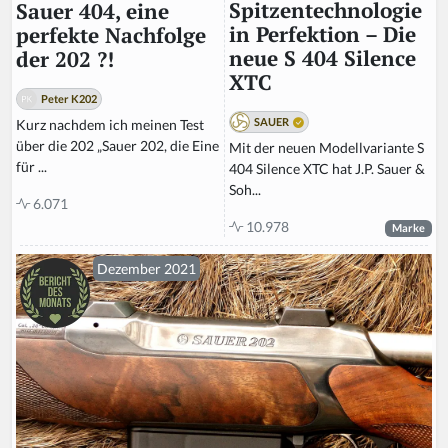
Spitzentechnologie
Sauer 404, eine
in Perfektion – Die
perfekte Nachfolge
neue S 404 Silence
der 202 ?!
XTC
Peter K202
SAUER
Kurz nachdem ich meinen Test
über die 202 „Sauer 202, die Eine
Mit der neuen Modellvariante S
für ...
404 Silence XTC hat J.P. Sauer &
Soh...
6.071
10.978
Marke
Dezember 2021