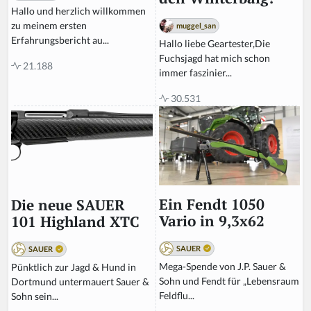
Hallo und herzlich willkommen
zu meinem ersten
muggel_san
Erfahrungsbericht au...
Hallo liebe Geartester,Die
Fuchsjagd hat mich schon
21.188
immer faszinier...
30.531
Ein Fendt 1050
Die neue SAUER
Vario in 9,3x62
101 Highland XTC
SAUER
SAUER
Mega-Spende von J.P. Sauer &
Pünktlich zur Jagd & Hund in
Sohn und Fendt für „Lebensraum
Dortmund untermauert Sauer &
Feldflu...
Sohn sein...