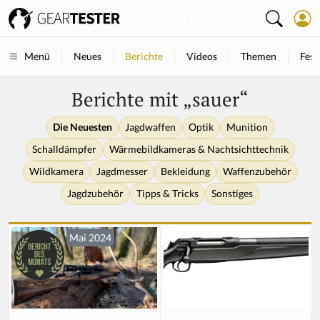
Neues
Berichte
Videos
Themen
Fest
Menü
Berichte mit „sauer“
Die Neuesten
Jagdwaffen
Optik
Munition
Schalldämpfer
Wärmebildkameras & Nachtsichttechnik
Wildkamera
Jagdmesser
Bekleidung
Waffenzubehör
Jagdzubehör
Tipps & Tricks
Sonstiges
Mai 2024