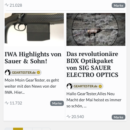
21.028
Marke
Das revolutionäre
IWA Highlights von
BDX Optikpaket
Sauer & Sohn!
von SIG SAUER
GEARTESTER.de
ELECTRO OPTICS
Moin Moin GearTester, es geht
weiter mit den News von der
GEARTESTER.de
IWA. Hier...
Hallo GearTester,Alles Neu
Macht der Mai heisst es immer
11.732
Marke
so schön, ...
20.540
Marke