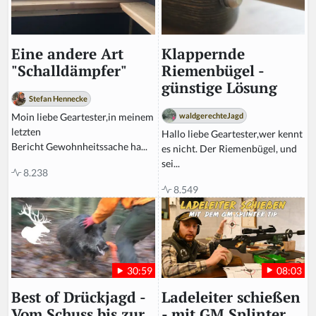
Klappernde
Eine andere Art
Riemenbügel -
"Schalldämpfer"
günstige Lösung
Stefan Hennecke
waldgerechteJagd
Moin liebe Geartester,in meinem
letzten
Hallo liebe Geartester,wer kennt
Bericht Gewohnheitssache ha...
es nicht. Der Riemenbügel, und
sei...
8.238
8.549
08:03
30:59
Ladeleiter schießen
Best of Drückjagd -
- mit GM Splinter
Vom Schuss bis zur