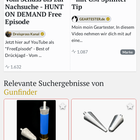
Tip
Nachsuche - HUNT
ON DEMAND Free
GEARTESTER.de
Episode
Moin moin Geartester, In diesem
Video nehmen wir dich mit auf
Dreispross Kanal
eine...
Jetzt hier auf YouTube als
"FreeEpisode" - Best of
1.087
Marke
Drückjagd - Vom ...
1.632
Relevante Suchergebnisse von
Gunfinder