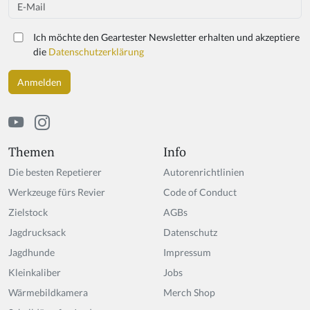
Email
a
r
Ich möchte den Geartester Newsletter erhalten und akzeptiere
e
die
Datenschutzerklärung
a
h
u
m
a
n,
ig
Themen
Info
n
Die besten Repetierer
Autorenrichtlinien
o
r
Werkzeuge fürs Revier
Code of Conduct
e
Zielstock
AGBs
t
Jagdrucksack
hi
Datenschutz
s
Jagdhunde
Impressum
fi
Kleinkaliber
Jobs
el
d
Wärmebildkamera
Merch Shop