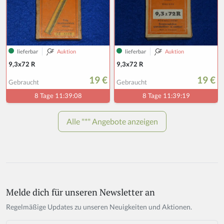
Melde dich für unseren Newsletter an
If
y
Regelmäßige Updates zu unseren Neuigkeiten und Aktionen.
o
u