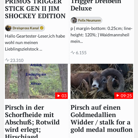
Trigger Dreibein
PRIMOS TRIGGER
t
Deluxe
STICK GEN II JIM
hi
SHOCKEY EDITION
s
Felix Neumann
fi
p { margin-bottom: 0.25cm; line-
Dreispross Kanal
el
height: 120%; } Waidmannsheil
Hallo Geartester-Leser,ich habe
d
mein...
wohl nun meinen
Lieblingszielstock ...
6.155
23.310
09:25
03
Pirsch auf einen
Pirsch in der
Goldmedallien
Schorfheide mit
Widder / stalk for a
Abschuß; Rotwild
gold medal mouflon
wird erlegt;
Hirschjagd