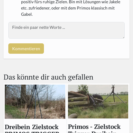
positiv fürs ruhige Zielen. Bin mit Lösungen wie Jakele
etc. zufriedener, oder mit dem Primos klassisch mit
Gabel.
Body
If
y
o
u
a
r
e
a
Das könnte dir auch gefallen
h
u
m
a
n,
ig
n
o
r
Primos - Zielstock
Dreibein Zielstock
e