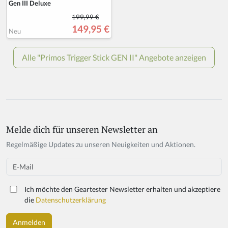
Melde dich für unseren Newsletter an
If
y
Regelmäßige Updates zu unseren Neuigkeiten und Aktionen.
o
u
Email
a
r
Ich möchte den Geartester Newsletter erhalten und akzeptiere
e
die
Datenschutzerklärung
a
h
u