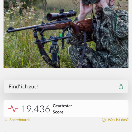
Find' ich gut!
19.436
Geartester
Score
Scoreboards
Was ist das?