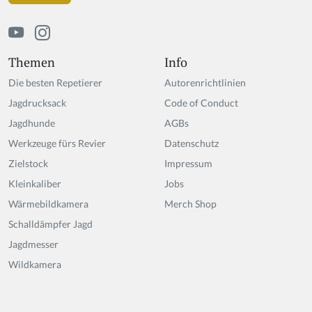
m
a
n,
ig
Themen
Info
n
Die besten Repetierer
Autorenrichtlinien
o
r
Jagdrucksack
Code of Conduct
e
Jagdhunde
AGBs
t
Werkzeuge fürs Revier
hi
Datenschutz
s
Zielstock
Impressum
fi
Kleinkaliber
Jobs
el
d
Wärmebildkamera
Merch Shop
Schalldämpfer Jagd
Jagdmesser
Wildkamera