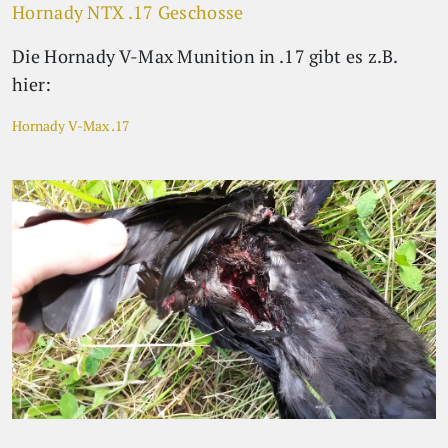
Hornady NTX .17 Geschosse
Die Hornady V-Max Munition in .17 gibt es z.B.
hier:
Hornady V-Max .17