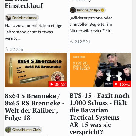
Einstecklauf
hunting_philipp
„Wildererpatrone oder
Dreiviertelmond
sinnvoller Begleiter im
Hallo zusammen! Schon einige
Niederwildrevier?“Ein...
Jahre stand er stets etwas
vernac...
212.891
52.756
15:41
08:52
BTS-15 - Fazit nach
8x64 S Brenneke /
1.000 Schuss - Hält
8x65 RS Brenneke -
die Bavarian
Welt der Kaliber ,
Tactical Systems
Folge 18
AR-15 was sie
GlobalHunterChris
verspricht?