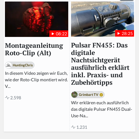
28:25
08:22
Pulsar FN455: Das
Montageanleitung
digitale
Roto-Clip (Alt)
Nachtsichtgerät
HuntingChris
ausführlich erklärt
In diesem Video zeigen wir Euch,
inkl. Praxis- und
wie der Roto-Clip montiert wird.
Zubehörtipps
V...
Grimbart TV
2.598
Wir erklären euch ausführlich
das digitale Pulsar FN455 Dual-
Use-Na...
1.231