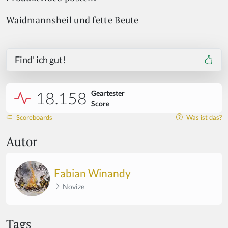
Waidmannsheil und fette Beute
Find' ich gut!
18.158
Geartester
Score
Scoreboards
Was ist das?
Autor
Fabian Winandy
Novize
Tags