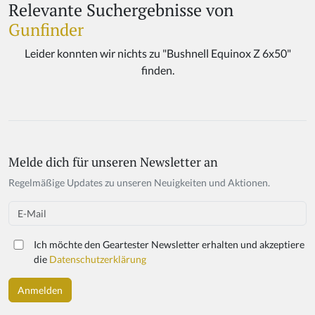
Relevante Suchergebnisse von
Gunfinder
Melde dich für unseren Newsletter an
If
y
Regelmäßige Updates zu unseren Neuigkeiten und Aktionen.
o
u
Email
a
r
Ich möchte den Geartester Newsletter erhalten und akzeptiere
e
die
Datenschutzerklärung
a
h
u
m