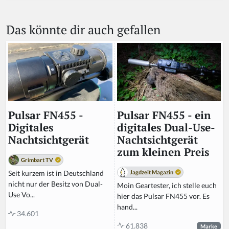
e
a
Das könnte dir auch gefallen
h
u
m
a
n,
ig
n
o
r
Pulsar FN455 - ein
Pulsar FN455 -
e
digitales Dual-Use-
Digitales
t
Nachtsichtgerät
Nachtsichtgerät
hi
zum kleinen Preis
s
Grimbart TV
fi
Jagdzeit Magazin
Seit kurzem ist in Deutschland
el
nicht nur der Besitz von Dual-
Moin Geartester, ich stelle euch
d
Use Vo...
hier das Pulsar FN455 vor. Es
hand...
34.601
61.838
Marke