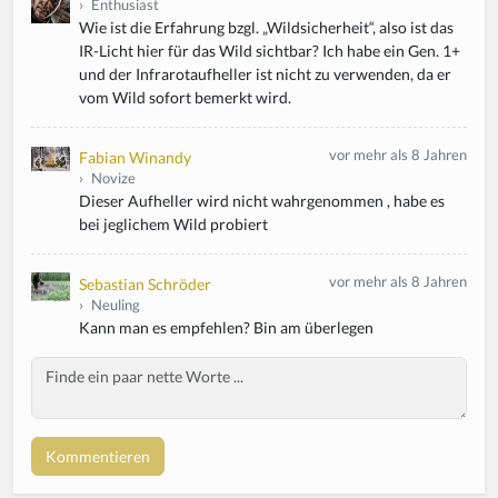
›
Enthusiast
Wie ist die Erfahrung bzgl. „Wildsicherheit“, also ist das
IR-Licht hier für das Wild sichtbar? Ich habe ein Gen. 1+
und der Infrarotaufheller ist nicht zu verwenden, da er
vom Wild sofort bemerkt wird.
vor mehr als 8 Jahren
Fabian Winandy
›
Novize
Dieser Aufheller wird nicht wahrgenommen , habe es
bei jeglichem Wild probiert
vor mehr als 8 Jahren
Sebastian Schröder
›
Neuling
Kann man es empfehlen? Bin am überlegen
Body
If
y
o
u
a
r