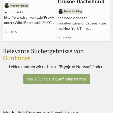
Crusoe Dachshund
Hubert Häring
Hubert Häring
► Zur Jacke:
http://www.frankonia.de/Pro+H
For more videos an
unter+Wild+Boar+Jacke/H%C...
misadventures of Crusoe: - See
my New York Times...
3.859
1.992
Relevante Suchergebnisse von
Gunfinder
Melde dich für unseren Newsletter an