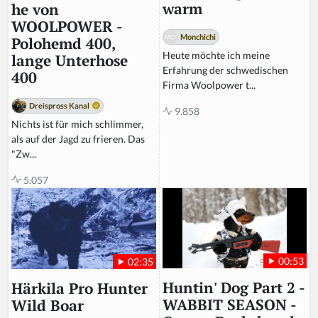
warm
he von
WOOLPOWER -
Monchichi
Polohemd 400,
Heute möchte ich meine
lange Unterhose
Erfahrung der schwedischen
400
Firma Woolpower t...
Dreispross Kanal
9.858
Nichts ist für mich schlimmer,
als auf der Jagd zu frieren. Das
"Zw...
5.057
00:53
02:35
Huntin' Dog Part 2 -
Härkila Pro Hunter
WABBIT SEASON -
Wild Boar