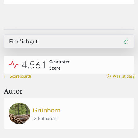
Find' ich gut!
4.561
Geartester
Score
Scoreboards
Was ist das?
Autor
Grünhorn
Enthusiast