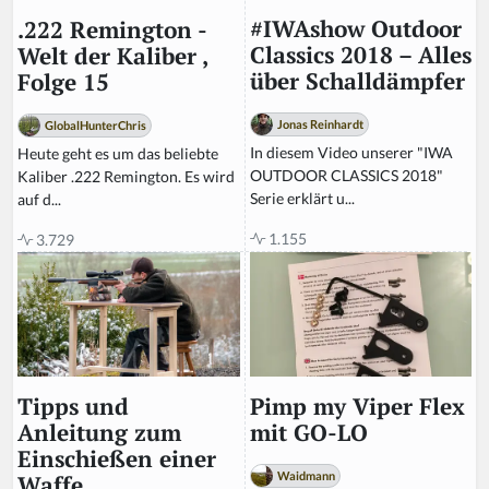
#IWAshow Outdoor
.222 Remington -
Classics 2018 – Alles
Welt der Kaliber ,
über Schalldämpfer
Folge 15
Jonas Reinhardt
GlobalHunterChris
In diesem Video unserer "IWA
Heute geht es um das beliebte
OUTDOOR CLASSICS 2018"
Kaliber .222 Remington. Es wird
Serie erklärt u...
auf d...
1.155
3.729
Pimp my Viper Flex
Tipps und
mit GO-LO
Anleitung zum
Einschießen einer
Waidmann
Waffe