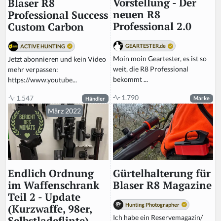
Vorstellung - Der
Blaser R8
neuen R8
Professional Success
Professional 2.0
Custom Carbon
GEARTESTER.de
ACTIVE HUNTING
Moin moin Geartester, es ist so
Jetzt abonnieren und kein Video
weit, die R8 Professional
mehr verpassen:
bekommt ...
https://www.youtube...
1.790
1.547
Marke
Händler
März 2022
Gürtelhalterung für
Endlich Ordnung
Blaser R8 Magazine
im Waffenschrank
Teil 2 - Update
Hunting Photographer
(Kurzwaffe, 98er,
Ich habe ein Reservemagazin/
Selbstladeflinte)