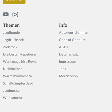
u
m
a
n,
ig
Themen
Info
n
Jagdhunde
Autorenrichtlinien
o
r
Jagdrucksack
Code of Conduct
e
Zielstock
AGBs
t
Die besten Repetierer
hi
Datenschutz
s
Werkzeuge fürs Revier
Impressum
fi
Kleinkaliber
Jobs
el
d
Wärmebildkamera
Merch Shop
Schalldämpfer Jagd
Jagdmesser
Wildkamera