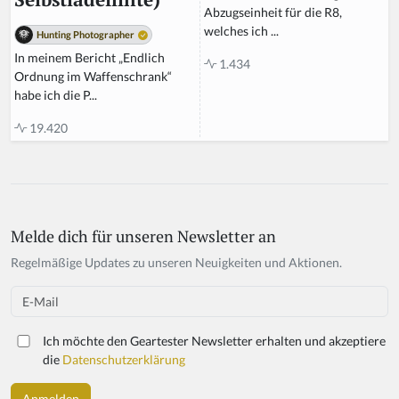
Abzugseinheit für die R8,
welches ich ...
Hunting Photographer
In meinem Bericht „Endlich
1.434
Ordnung im Waffenschrank“
habe ich die P...
19.420
Melde dich für unseren Newsletter an
If
y
Regelmäßige Updates zu unseren Neuigkeiten und Aktionen.
o
u
Email
a
r
Ich möchte den Geartester Newsletter erhalten und akzeptiere
e
die
Datenschutzerklärung
a
h