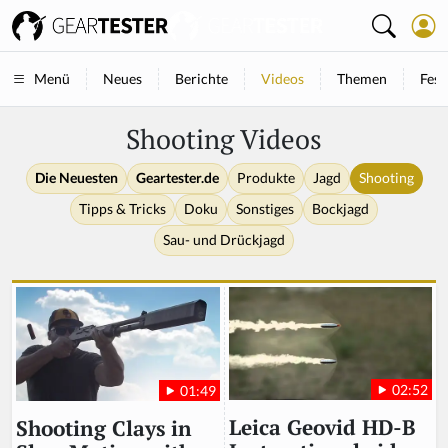
Neues
Berichte
Videos
Themen
Fest
Menü
Shooting Videos
Die Neuesten
Geartester.de
Produkte
Jagd
Shooting
Tipps & Tricks
Doku
Sonstiges
Bockjagd
Sau- und Drückjagd
02:52
01:49
Leica Geovid HD-B
Shooting Clays in