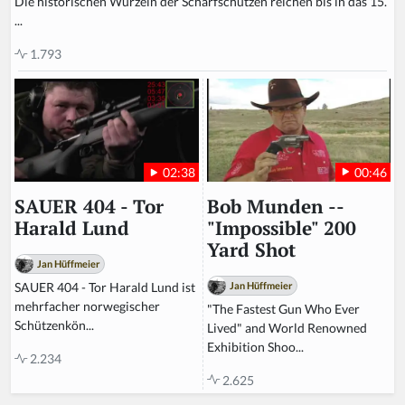
Die historischen Wurzeln der Scharfschützen reichen bis in das 15.
...
1.793
00:46
02:38
Bob Munden --
SAUER 404 - Tor
"Impossible" 200
Harald Lund
Yard Shot
Jan Hüffmeier
Jan Hüffmeier
SAUER 404 - Tor Harald Lund ist
mehrfacher norwegischer
"The Fastest Gun Who Ever
Schützenkön...
Lived" and World Renowned
Exhibition Shoo...
2.234
2.625