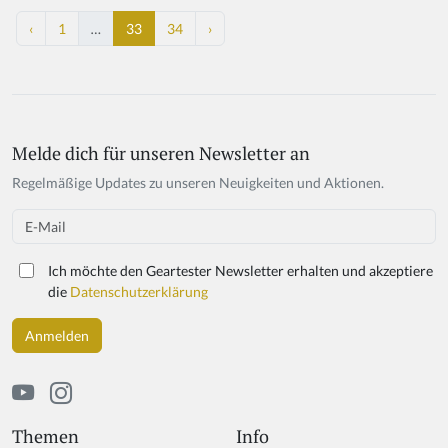
‹
1
…
33
34
›
Melde dich für unseren Newsletter an
If
y
Regelmäßige Updates zu unseren Neuigkeiten und Aktionen.
o
u
Email
a
r
Ich möchte den Geartester Newsletter erhalten und akzeptiere
e
die
Datenschutzerklärung
a
h
u
m
a
n,
ig
Themen
Info
n