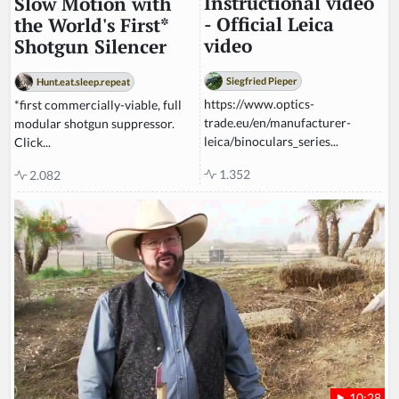
Instructional video
Slow Motion with
- Official Leica
the World's First*
video
Shotgun Silencer
Siegfried Pieper
Hunt.eat.sleep.repeat
https://www.optics-
*first commercially-viable, full
trade.eu/en/manufacturer-
modular shotgun suppressor.
leica/binoculars_series...
Click...
1.352
2.082
10:28