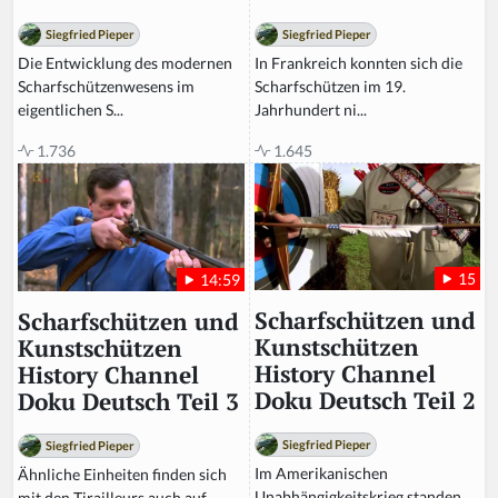
Siegfried Pieper
Siegfried Pieper
In Frankreich konnten sich die
Die Entwicklung des modernen
Scharfschützen im 19.
Scharfschützenwesens im
Jahrhundert ni...
eigentlichen S...
1.645
1.736
15
14:59
Scharfschützen und
Scharfschützen und
Kunstschützen
Kunstschützen
History Channel
History Channel
Doku Deutsch Teil 2
Doku Deutsch Teil 3
Siegfried Pieper
Siegfried Pieper
Im Amerikanischen
Ähnliche Einheiten finden sich
Unabhängigkeitskrieg standen
mit den Tirailleurs auch auf