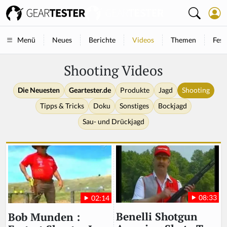
Neues
Berichte
Videos
Themen
Fest
Menü
Shooting Videos
Die Neuesten
Geartester.de
Produkte
Jagd
Shooting
Tipps & Tricks
Doku
Sonstiges
Bockjagd
Sau- und Drückjagd
08:33
02:14
Benelli Shotgun
Bob Munden :