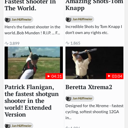
Amazing Shots-Tom
Fastest Shooter In
Knapp
The World.
Jan Hüffmeier
Jan Hüffmeier
Incredible Shots by Tom Knapp I
Here's the fastest shooter in the
don't own any rights etc.
world..Bob Munden ! R.I.P. ... F...
1.865
3.899
03:04
04:31
Beretta Xtrema2
Patrick Flanigan,
the fastest shotgun
Jan Hüffmeier
shooter in the
Designed for the Xtreme - fastest
world! Extended
cycling, softest shooting 12GA
Version
in...
Jan Hüffmeier