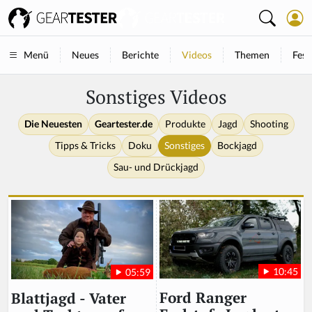
Neues
Berichte
Videos
Themen
Fest
Menü
Sonstiges Videos
Die Neuesten
Geartester.de
Produkte
Jagd
Shooting
Tipps & Tricks
Doku
Sonstiges
Bockjagd
Sau- und Drückjagd
10:45
05:59
Ford Ranger
Blattjagd - Vater