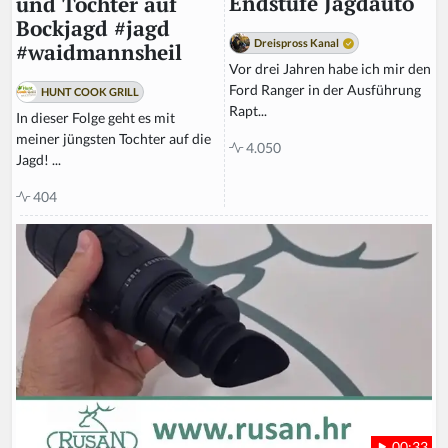
Endstufe Jagdauto
und Tochter auf
Bockjagd #jagd
Dreispross Kanal
#waidmannsheil
Vor drei Jahren habe ich mir den
Ford Ranger in der Ausführung
HUNT COOK GRILL
Rapt...
In dieser Folge geht es mit
meiner jüngsten Tochter auf die
4.050
Jagd! ...
404
00:33