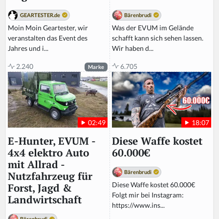
Bärenbrudi
GEARTESTER.de
Was der EVUM im Gelände
Moin Moin Geartester, wir
schafft kann sich sehen lassen.
veranstalten das Event des
Wir haben d...
Jahres und i...
6.705
2.240
Marke
18:07
02:49
Diese Waffe kostet
E-Hunter, EVUM -
60.000€
4x4 elektro Auto
mit Allrad -
Bärenbrudi
Nutzfahrzeug für
Diese Waffe kostet 60.000€
Forst, Jagd &
Folgt mir bei Instagram:
Landwirtschaft
https://www.ins...
Bärenbrudi