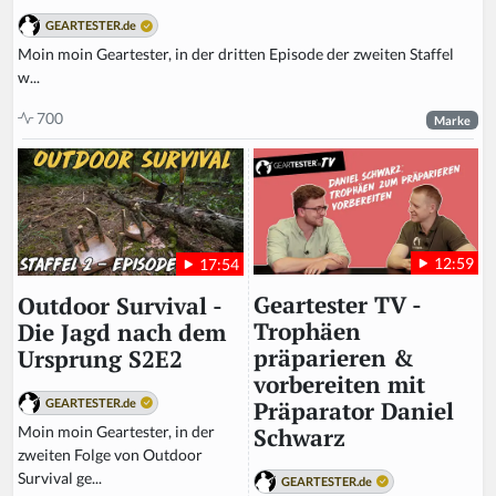
GEARTESTER.de
Moin moin Geartester, in der dritten Episode der zweiten Staffel
w...
700
Marke
12:59
17:54
Geartester TV -
Outdoor Survival -
Trophäen
Die Jagd nach dem
präparieren &
Ursprung S2E2
vorbereiten mit
GEARTESTER.de
Präparator Daniel
Moin moin Geartester, in der
Schwarz
zweiten Folge von Outdoor
Survival ge...
GEARTESTER.de