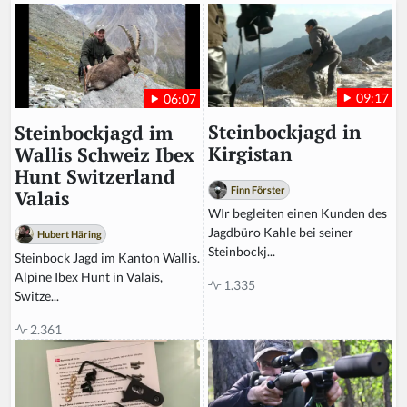
09:17
06:07
Steinbockjagd in
Steinbockjagd im
Kirgistan
Wallis Schweiz Ibex
Hunt Switzerland
Finn Förster
Valais
WIr begleiten einen Kunden des
Jagdbüro Kahle bei seiner
Hubert Häring
Steinbockj...
Steinbock Jagd im Kanton Wallis.
Alpine Ibex Hunt in Valais,
1.335
Switze...
2.361