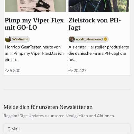
Zielstock von PH-
Pimp my Viper Flex
Jagt
mit GO-LO
nordic_stonewood
Waidmann
Als erster Hersteller produzierte
Horrido GearTester, heute von
die dänische Firma PH-Jagt die
mir: Pimp my Viper FlexDas ich
he...
ein an...
20.427
5.800
Melde dich für unseren Newsletter an
Regelmäßige Updates zu unseren Neuigkeiten und Aktionen.
Email