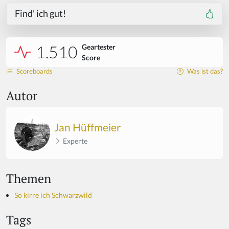
Find' ich gut!
1.510
Geartester
Score
Scoreboards
Was ist das?
Autor
Jan Hüffmeier
Experte
Themen
So kirre ich Schwarzwild
Tags