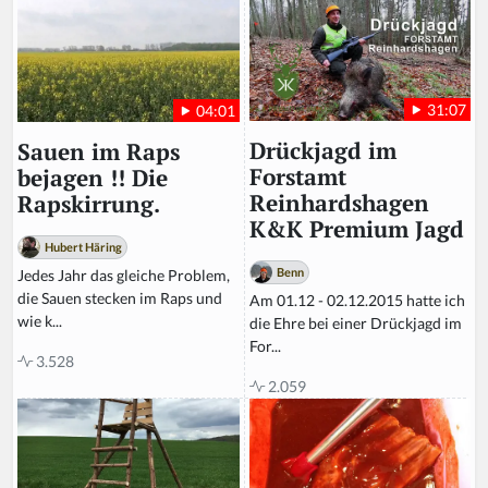
31:07
04:01
Drückjagd im
Sauen im Raps
Forstamt
bejagen !! Die
Reinhardshagen
Rapskirrung.
K&K Premium Jagd
Hubert Häring
Benn
Jedes Jahr das gleiche Problem,
die Sauen stecken im Raps und
Am 01.12 - 02.12.2015 hatte ich
wie k...
die Ehre bei einer Drückjagd im
For...
3.528
2.059