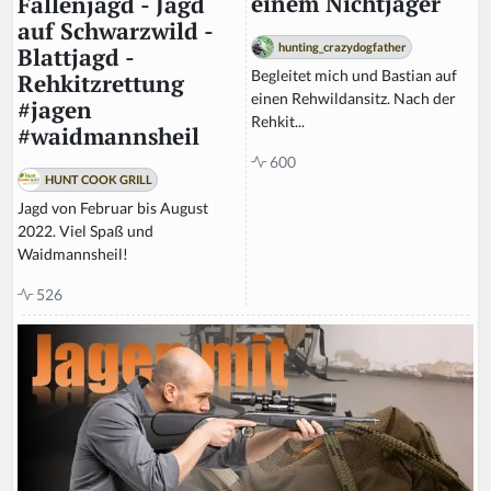
einem Nichtjäger
Fallenjagd - Jagd
auf Schwarzwild -
hunting_crazydogfather
Blattjagd -
Begleitet mich und Bastian auf
Rehkitzrettung
einen Rehwildansitz. Nach der
#jagen
Rehkit...
#waidmannsheil
600
HUNT COOK GRILL
Jagd von Februar bis August
2022. Viel Spaß und
Waidmannsheil!
526