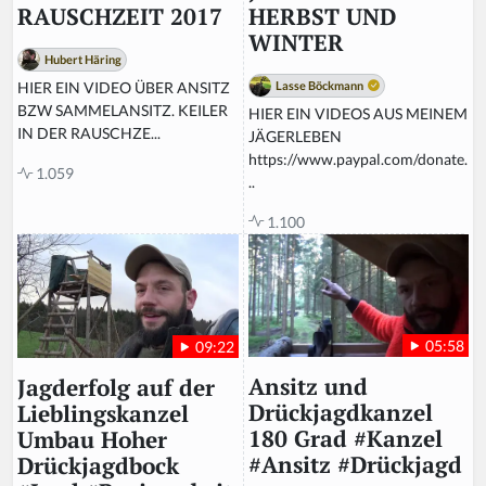
HERBST UND
RAUSCHZEIT 2017
WINTER
Hubert Häring
Lasse Böckmann
HIER EIN VIDEO ÜBER ANSITZ
BZW SAMMELANSITZ. KEILER
HIER EIN VIDEOS AUS MEINEM
IN DER RAUSCHZE...
JÄGERLEBEN
https://www.paypal.com/donate.
1.059
..
1.100
05:58
09:22
Ansitz und
Jagderfolg auf der
Drückjagdkanzel
Lieblingskanzel
180 Grad #Kanzel
Umbau Hoher
#Ansitz #Drückjagd
Drückjagdbock