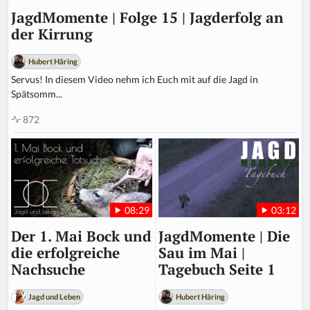
JagdMomente | Folge 15 | Jagderfolg an
der Kirrung
Hubert Häring
Servus! In diesem Video nehm ich Euch mit auf die Jagd in
Spätsomm...
872
03:12
08:29
JagdMomente | Die
Der 1. Mai Bock und
Sau im Mai |
die erfolgreiche
Tagebuch Seite 1
Nachsuche
Hubert Häring
Jagd und Leben