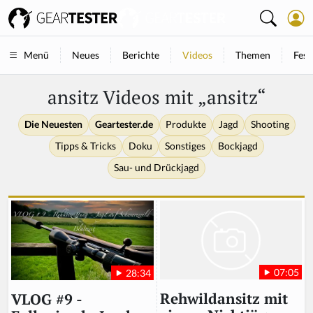
Neues
Berichte
Videos
Themen
Fest
Menü
ansitz Videos mit „ansitz“
Die Neuesten
Geartester.de
Produkte
Jagd
Shooting
Tipps & Tricks
Doku
Sonstiges
Bockjagd
Sau- und Drückjagd
07:05
28:34
Rehwildansitz mit
VLOG #9 -