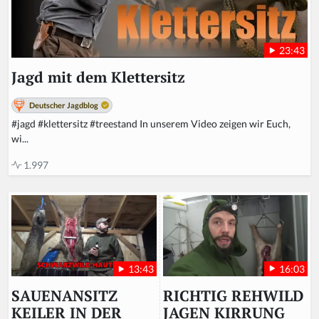
23:43
Jagd mit dem Klettersitz
Deutscher Jagdblog
#jagd #klettersitz #treestand In unserem Video zeigen wir Euch,
wi...
1.997
16:03
13:43
RICHTIG REHWILD
SAUENANSITZ
JAGEN KIRRUNG
KEILER IN DER