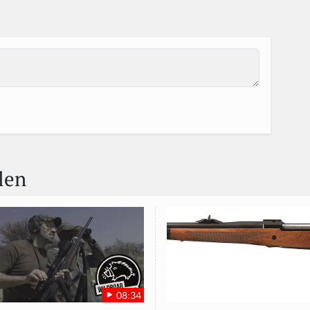
len
08:34