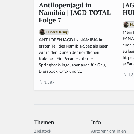
t
JAG
Antilopenjagd in
hi
HU
Namibia | JAGD TOTAL
s
Folge 7
fi
Hu
el
Mein 
Hubert Häring
d
FANAT
ANTILOPENJAGD IN NAMIBIA Im
euch 
ersten Teil des Namibia-Spezials jagen
zu la
wir in den Dünen der nördlichen
https
Kalahari. Ein Paradies für die
arFana
Springbock-Jagd, aber auch für Gnu,
Blessbock, Oryx und v...
1.3
1.587
Themen
Info
Zielstock
Autorenrichtlinien