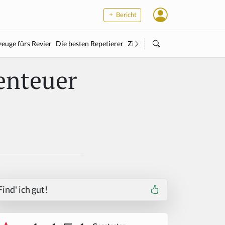
Bericht
euge fürs Revier
Die besten Repetierer
Zielstock
Kleinkaliber
Wärme
enteuer
Find' ich gut!