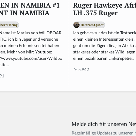
EN IN NAMIBIA #1
Ruger Hawkeye Afr
NT IN NAMIBIA
LH .375 Ruger
bert Häring
Bertram Quadt
Name ist Marius von WILDBOAR
Ich gebe es zu: das ist ein Testberi
IC, ich bin Jäger und versuche
einen kleinen Interessentenkreis. 
an meinen Erlebnissen teilhaben
geht um die Jäger, diea) in Afrika 
ssen. Mehr von Mir: Youtube:
stärkeres oder starkes Wild jagen
://www.youtube.com/user/Wildbo
einen bezahlbaren Linksrepetie...
tic...
5.942
91
Melde dich für unseren Ne
If
y
Regelmäßige Updates zu unseren 