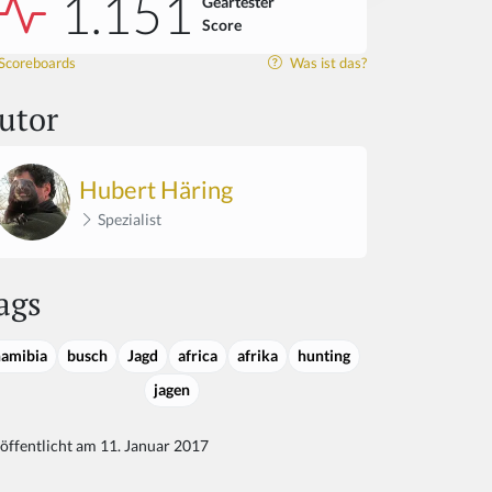
1.151
Geartester
Score
Scoreboards
Was ist das?
utor
Hubert Häring
Spezialist
ags
namibia
busch
Jagd
africa
afrika
hunting
jagen
öffentlicht am 11. Januar 2017