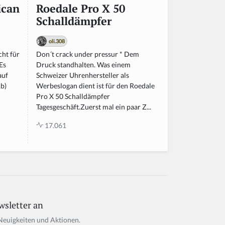
ican
Roedale Pro X 50
Schalldämpfer
oli.308
cht für
Don´t crack under pressur * Dem
Es
Druck standhalten. Was einem
auf
Schweizer Uhrenhersteller als
,b)
Werbeslogan dient ist für den Roedale
Pro X 50 Schalldämpfer
Tagesgeschäft.Zuerst mal ein paar Z...
17.061
wsletter an
Neuigkeiten und Aktionen.