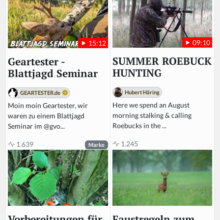
09:10
15:12
SUMMER ROEBUCK
Geartester -
HUNTING
Blattjagd Seminar
Hubert Häring
GEARTESTER.de
Here we spend an August
Moin moin Geartester, wir
morning stalking & calling
waren zu einem Blattjagd
Roebucks in the ...
Seminar im @gvo...
1.245
1.639
Marke
Faustregeln zum
Vorbereitungen für