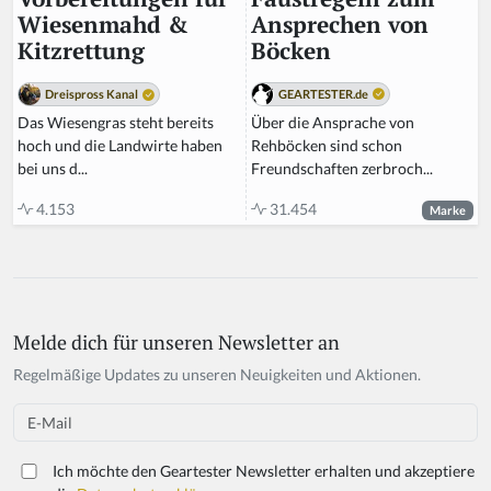
Ansprechen von
Wiesenmahd &
Böcken
Kitzrettung
GEARTESTER.de
Dreispross Kanal
Über die Ansprache von
Das Wiesengras steht bereits
Rehböcken sind schon
hoch und die Landwirte haben
Freundschaften zerbroch...
bei uns d...
31.454
4.153
Marke
Melde dich für unseren Newsletter an
If
y
Regelmäßige Updates zu unseren Neuigkeiten und Aktionen.
o
u
Email
a
r
Ich möchte den Geartester Newsletter erhalten und akzeptiere
e