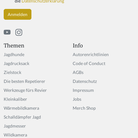
die
Datenschutzerklärung
a
h
u
m
a
n,
ig
Themen
Info
n
Jagdhunde
Autorenrichtlinien
o
r
Jagdrucksack
Code of Conduct
e
Zielstock
AGBs
t
Die besten Repetierer
hi
Datenschutz
s
Werkzeuge fürs Revier
Impressum
fi
Kleinkaliber
Jobs
el
d
Wärmebildkamera
Merch Shop
Schalldämpfer Jagd
Jagdmesser
Wildkamera