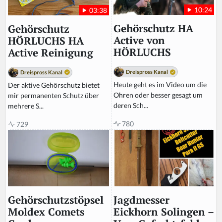
n
10:24
03:38
o
r
Gehörschutz HA
Gehörschutz
e
Active von
HÖRLUCHS HA
t
HÖRLUCHS
Active Reinigung
hi
s
Dreispross Kanal
Dreispross Kanal
fi
Heute geht es im Video um die
Der aktive Gehörschutz bietet
el
Ohren oder besser gesagt um
mir permanenten Schutz über
d
deren Sch...
mehrere S...
780
729
Jagdmesser
Gehörschutzstöpsel
Eickhorn Solingen –
Moldex Comets