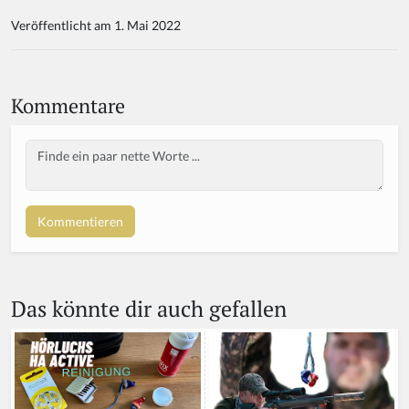
Veröffentlicht am 1. Mai 2022
Kommentare
Body
If
y
o
u
a
r
e
a
Das könnte dir auch gefallen
h
u
m
a
n,
ig