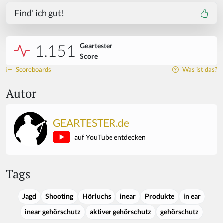
Find' ich gut!
1.151
Geartester
Score
Scoreboards
Was ist das?
Autor
GEARTESTER.de
auf YouTube entdecken
Tags
Jagd
Shooting
Hörluchs
inear
Produkte
in ear
inear gehörschutz
aktiver gehörschutz
gehörschutz