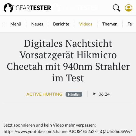
Neues
Berichte
Videos
Themen
Fest
Menü
Digitales Nachtsicht
Vorsatzgerät Hikmicro
Cheetah mit 940nm Strahler
im Test
ACTIVE HUNTING
06:24
Händler
Jetzt abonnieren und kein Video mehr verpassen:
https://www.youtube.com/channel/UCJS4E52a2ksnQZUln36uSWw?