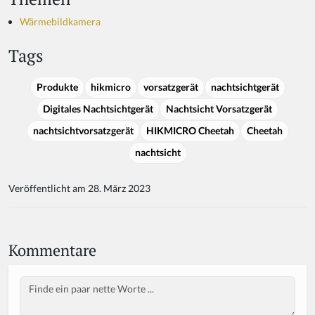
Wärmebildkamera
Tags
Produkte
hikmicro
vorsatzgerät
nachtsichtgerät
Digitales Nachtsichtgerät
Nachtsicht Vorsatzgerät
nachtsichtvorsatzgerät
HIKMICRO Cheetah
Cheetah
nachtsicht
Veröffentlicht am 28. März 2023
Kommentare
Body
If
y
o