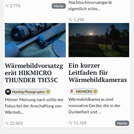
Nachtsichtvorsatzgerät
2.776
Marke
eigentlich schie...
1.290
Ein kurzer
Wärmebildvorsatzg
Leitfaden für
erät HIKMICRO
Wärmebildkameras
THUNDER TH35C
HIKMICRO
Hunting Photographer
Wärmebildkameras sind
Meiner Meinung nach sollte der
innovative Geräte, die in der
Fokus bei der Anschaffung von
Dunkelheit und ...
Wärmeb...
11.769
22.603
Marke