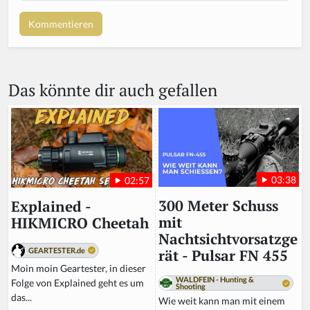
u
a
r
e
a
Das könnte dir auch gefallen
h
u
m
a
n,
ig
n
03:38
02:57
o
r
300 Meter Schuss
Explained -
e
mit
HIKMICRO Cheetah
t
Nachtsichtvorsatzge
hi
GEARTESTER.de
rät - Pulsar FN 455
s
Moin moin Geartester, in dieser
fi
WALDFEIN - Hunting &
Folge von Explained geht es um
Shooting
el
das...
Wie weit kann man mit einem
d