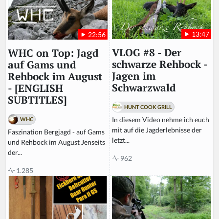
n,
ig
n
13:47
22:56
o
r
VLOG #8 - Der
WHC on Top: Jagd
e
schwarze Rehbock -
auf Gams und
t
Jagen im
Rehbock im August
hi
Schwarzwald
- [ENGLISH
s
SUBTITLES]
fi
HUNT COOK GRILL
el
In diesem Video nehme ich euch
WHC
d
mit auf die Jagderlebnisse der
Faszination Bergjagd - auf Gams
letzt...
und Rehbock im August Jenseits
der...
962
1.285