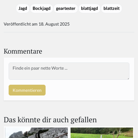
Jagd
Bockjagd
geartester
blattjagd
blattzeit
Veröffentlicht am 18. August 2025
Kommentare
Body
If
y
o
u
a
r
e
a
Das könnte dir auch gefallen
h
u
m
a