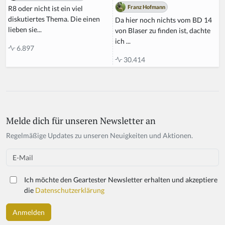
Franz Hofmann
R8 oder nicht ist ein viel
diskutiertes Thema. Die einen
Da hier noch nichts vom BD 14
lieben sie...
von Blaser zu finden ist, dachte
ich ...
6.897
30.414
Melde dich für unseren Newsletter an
If
y
Regelmäßige Updates zu unseren Neuigkeiten und Aktionen.
o
u
Email
a
r
Ich möchte den Geartester Newsletter erhalten und akzeptiere
e
die
Datenschutzerklärung
a
h
u