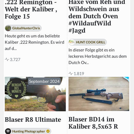
Haxe vom Reh und
.222 Remington -
e
Wildschwein aus
Welt der Kaliber ,
t
dem Dutch Oven
Folge 15
hi
#WildaufWild
s
GlobalHunterChris
#Jagd
fi
Heute geht es um das beliebte
el
Kaliber .222 Remington. Es wird
HUNT COOK GRILL
d
auf d...
In dieser Folge gibt es ein
leckeres Herbstgericht aus dem
3.727
Dutch Ov...
1.819
September 2024
Blaser BD14 im
Blaser R8 Ultimate
Kaliber 8,5x63 R
Hunting Photographer