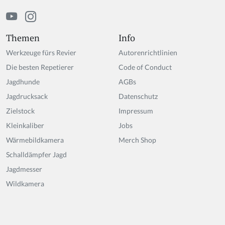
m
a
n,
ig
Themen
Info
n
Werkzeuge fürs Revier
Autorenrichtlinien
o
r
Die besten Repetierer
Code of Conduct
e
Jagdhunde
AGBs
t
Jagdrucksack
hi
Datenschutz
s
Zielstock
Impressum
fi
Kleinkaliber
Jobs
el
d
Wärmebildkamera
Merch Shop
Schalldämpfer Jagd
Jagdmesser
Wildkamera