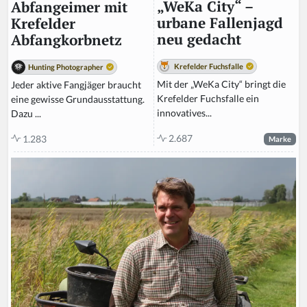
„WeKa City“ –
Abfangeimer mit
urbane Fallenjagd
Krefelder
neu gedacht
Abfangkorbnetz
Krefelder Fuchsfalle
Hunting Photographer
Mit der „WeKa City“ bringt die
Jeder aktive Fangjäger braucht
Krefelder Fuchsfalle ein
eine gewisse Grundausstattung.
innovatives...
Dazu ...
2.687
1.283
Marke