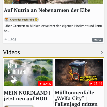
Auf Nutria an Nebenarmen der Elbe
Krefelder Fuchsfalle
Über Grenzen zu blicken erweitert den eigenen Horizont und kann
he...
1.805
Marke
Videos
13:44
02:07
Mülltonnenfalle
MEIN NORDLAND |
„WeKa City“ |
jetzt neu auf HOD
Fallenjagd mitten