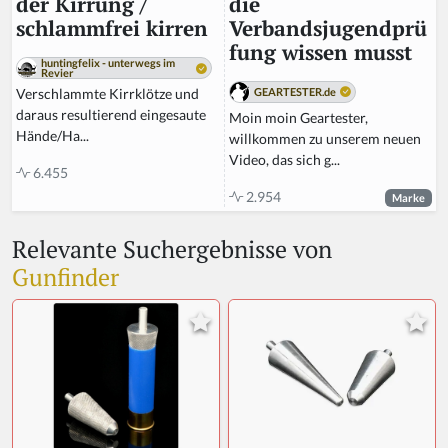
die
der Kirrung /
Verbandsjugendprü
schlammfrei kirren
fung wissen musst
huntingfelix - unterwegs im
Revier
GEARTESTER.de
Verschlammte Kirrklötze und
daraus resultierend eingesaute
Moin moin Geartester,
Hände/Ha...
willkommen zu unserem neuen
Video, das sich g...
6.455
2.954
Marke
Relevante Suchergebnisse von
Gunfinder