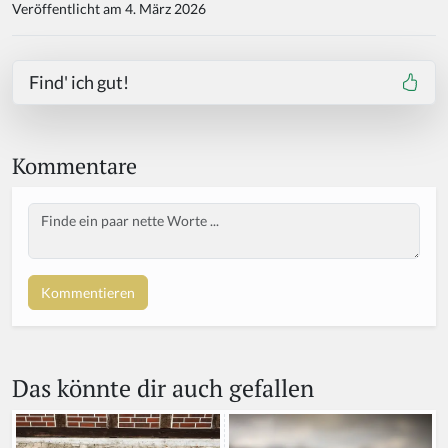
Veröffentlicht am 4. März 2026
Find' ich gut!
Kommentare
Body
If
y
o
u
a
r
e
a
Das könnte dir auch gefallen
h
u
m
a