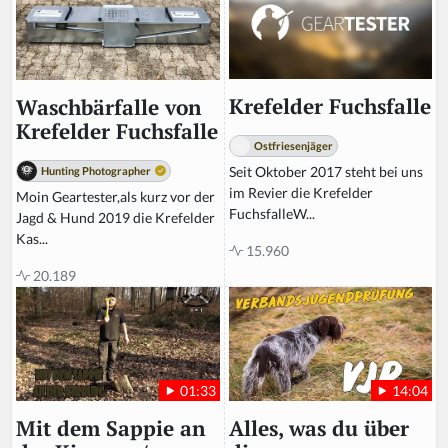
n,
ig
n
o
r
Krefelder Fuchsfalle
Waschbärfalle von
e
Krefelder Fuchsfalle
t
Ostfriesenjäger
hi
Seit Oktober 2017 steht bei uns
Hunting Photographer
s
im Revier die Krefelder
Moin Geartester,als kurz vor der
fi
FuchsfalleW...
Jagd & Hund 2019 die Krefelder
el
Kas...
d
15.960
20.189
14:04
01:33
Alles, was du über
Mit dem Sappie an