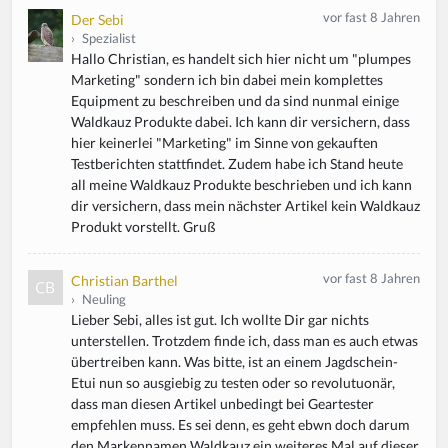
vor fast 8 Jahren
Der Sebi
›
Spezialist
Hallo Christian, es handelt sich hier nicht um "plumpes
Marketing" sondern ich bin dabei mein komplettes
Equipment zu beschreiben und da sind nunmal einige
Waldkauz Produkte dabei. Ich kann dir versichern, dass
hier keinerlei "Marketing" im Sinne von gekauften
Testberichten stattfindet. Zudem habe ich Stand heute
all meine Waldkauz Produkte beschrieben und ich kann
dir versichern, dass mein nächster Artikel kein Waldkauz
Produkt vorstellt. Gruß
vor fast 8 Jahren
Christian Barthel
›
Neuling
Lieber Sebi, alles ist gut. Ich wollte Dir gar nichts
unterstellen. Trotzdem finde ich, dass man es auch etwas
übertreiben kann. Was bitte, ist an einem Jagdschein-
Etui nun so ausgiebig zu testen oder so revolutuonär,
dass man diesen Artikel unbedingt bei Geartester
empfehlen muss. Es sei denn, es geht ebwn doch darum
den Markennamen Waldkauz ein weiteres Mal auf dieser