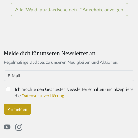
Melde dich für unseren Newsletter an
If
y
Regelmäßige Updates zu unseren Neuigkeiten und Aktionen.
o
u
Email
a
r
Ich möchte den Geartester Newsletter erhalten und akzeptiere
e
die
Datenschutzerklärung
a
h
u
m
a
n,
ig