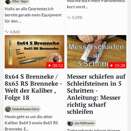
möchte euch mein Patronenetui
Ober Jäger
d
kurz vorst...
Hallo an alle Geartester,ich
bereite gerade mein Equipment
5.098
für den ...
4.860
15:28
08:52
Messer schärfen auf
8x64 S Brenneke /
Schleifsteinen in 5
8x65 RS Brenneke -
Schritten -
Welt der Kaliber ,
Anleitung: Messer
Folge 18
richtig scharf
GlobalHunterChris
schleifen
Heute geht es um die alten
Kaliber 8x64 S sowie 8x65 RS
Jan Hüffmeier
Brenneke. E...
Tiefergehende Informationen