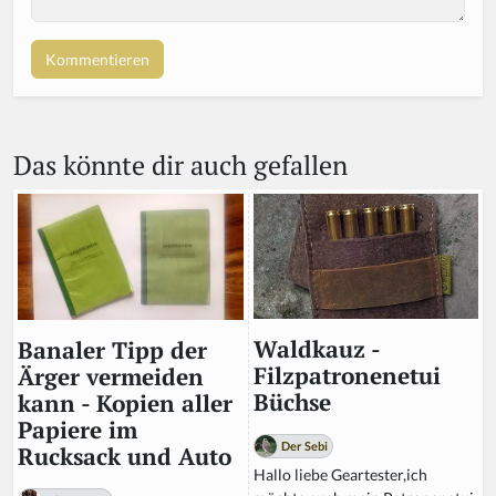
o
u
a
r
e
a
Das könnte dir auch gefallen
h
u
m
a
n,
ig
n
o
r
Waldkauz -
Banaler Tipp der
e
Filzpatronenetui
Ärger vermeiden
t
Büchse
kann - Kopien aller
hi
Papiere im
s
Der Sebi
Rucksack und Auto
fi
Hallo liebe Geartester,ich
el