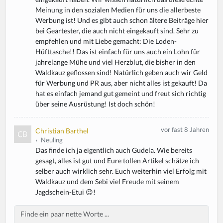
Meinung in den sozialen Medien für uns die allerbeste
Werbung ist! Und es gibt auch schon ältere Beiträge hier
bei Geartester, die auch nicht eingekauft sind. Sehr zu
empfehlen und mit Liebe gemacht: Die Loden-
Hüfttasche!! Das ist einfach für uns auch ein Lohn für
jahrelange Mühe und viel Herzblut, die bisher in den
Waldkauz geflossen sind! Natürlich geben auch wir Geld
für Werbung und PR aus, aber nicht alles ist gekauft! Da
hat es einfach jemand gut gemeint und freut sich richtig
über seine Ausrüstung! Ist doch schön!
vor fast 8 Jahren
Christian Barthel
›
Neuling
Das finde ich ja eigentlich auch Gudela. Wie bereits
gesagt, alles ist gut und Eure tollen Artikel schätze ich
selber auch wirklich sehr. Euch weiterhin viel Erfolg mit
Waldkauz und dem Sebi viel Freude mit seinem
Jagdschein-Etui 😉!
Body
If
y