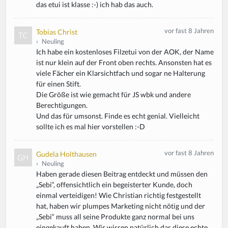
das etui ist klasse :-) ich hab das auch.
vor fast 8 Jahren
Tobias Christ
›
Neuling
Ich habe ein kostenloses Filzetui von der AOK, der Name
ist nur klein auf der Front oben rechts. Ansonsten hat es
viele Fächer ein Klarsichtfach und sogar ne Halterung
für einen Stift.
Die Größe ist wie gemacht für JS wbk und andere
Berechtigungen.
Und das für umsonst. Finde es echt genial. Vielleicht
sollte ich es mal hier vorstellen :-D
vor fast 8 Jahren
Gudela Holthausen
›
Neuling
Haben gerade diesen Beitrag entdeckt und müssen den
„Sebi“, offensichtlich ein begeisterter Kunde, doch
einmal verteidigen! Wie Christian richtig festgestellt
hat, haben wir plumpes Marketing nicht nötig und der
„Sebi“ muss all seine Produkte ganz normal bei uns
eingekauft haben. Wir wissen natürlich das diese echte